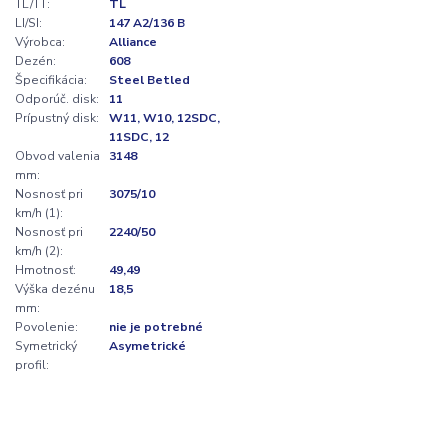
TL/TT:
TL
LI/SI:
147 A2/136 B
Výrobca:
Alliance
Dezén:
608
Špecifikácia:
Steel Betled
Odporúč. disk:
11
Prípustný disk:
W11, W10, 12SDC,
11SDC, 12
Obvod valenia
3148
mm:
Nosnosť pri
3075/10
km/h (1):
Nosnosť pri
2240/50
km/h (2):
Hmotnosť:
49,49
Výška dezénu
18,5
mm:
Povolenie:
nie je potrebné
Symetrický
Asymetrické
profil: