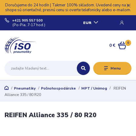
Doručujeme do 24 hodín | Takmer 100% skladom. Uvedené ceny na e-
shope sú orientačné, presnú cenu si overte telefonicky alebo e-mailom.
+421 905 557 500
EUR
(Po-Pia, 7-17 hod.)
0
0 €
Menu
Pneumatiky
Poľnohospodárske
MPT / Unimog
REIFEN
Alliance 335 / 80 R20
REIFEN Alliance 335 / 80 R20