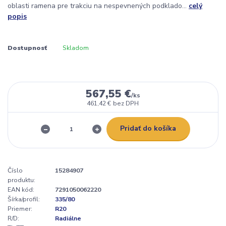
oblasti ramena pre trakciu na nespevnených podklado...
celý
popis
Dostupnosť
Skladom
567,55 €
/
ks
461,42 €
bez DPH
Pridať do košíka
Číslo
15284907
produktu:
EAN kód:
7291050062220
Šírka/profil:
335/80
Priemer:
R20
R/D:
Radiálne