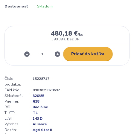
Dostupnosť
Skladom
480,18 €
/
ks
390,39 €
bez DPH
Pridať do košíka
Číslo
15228717
produktu:
EAN kód:
8903635028697
Šírka/profil:
320/85
Priemer:
R38
R/D:
Radiálne
TL/TT:
TL
LI/SI:
143 D
Výrobca:
Alliance
Dezén:
Agri Star II