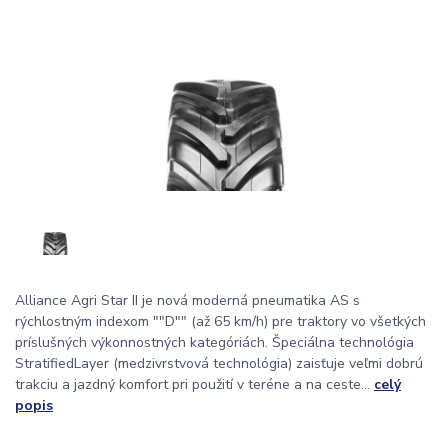
Alliance Agri Star II je nová moderná pneumatika AS s
rýchlostným indexom ""D"" (až 65 km/h) pre traktory vo všetkých
príslušných výkonnostných kategóriách. Špeciálna technológia
StratifiedLayer (medzivrstvová technológia) zaisťuje veľmi dobrú
trakciu a jazdný komfort pri použití v teréne a na ceste...
celý
popis