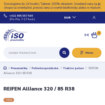
Doručujeme do 24 hodín | Takmer 100% skladom. Uvedené ceny na e-
shope sú orientačné, presnú cenu si overte telefonicky alebo e-mailom.
+421 905 557 500
EUR
(Po-Pia, 7-17 hod.)
0
0 €
Menu
Pneumatiky
Poľnohospodárske
Traktor pohon
REIFEN
Alliance 320 / 85 R38
REIFEN Alliance 320 / 85 R38
Akcia