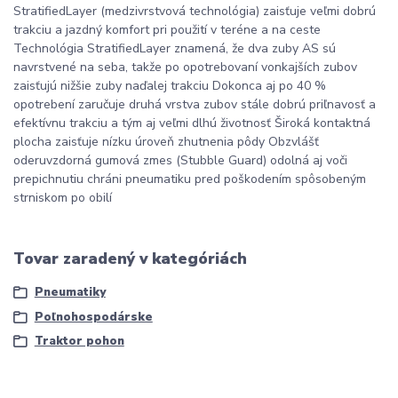
StratifiedLayer (medzivrstvová technológia) zaisťuje veľmi dobrú
trakciu a jazdný komfort pri použití v teréne a na ceste
Technológia StratifiedLayer znamená, že dva zuby AS sú
navrstvené na seba, takže po opotrebovaní vonkajších zubov
zaisťujú nižšie zuby naďalej trakciu Dokonca aj po 40 %
opotrebení zaručuje druhá vrstva zubov stále dobrú priľnavosť a
efektívnu trakciu a tým aj veľmi dlhú životnosť Široká kontaktná
plocha zaisťuje nízku úroveň zhutnenia pôdy Obzvlášť
oderuvzdorná gumová zmes (Stubble Guard) odolná aj voči
prepichnutiu chráni pneumatiku pred poškodením spôsobeným
strniskom po obilí
Tovar zaradený v kategóriách
Pneumatiky
Poľnohospodárske
Traktor pohon