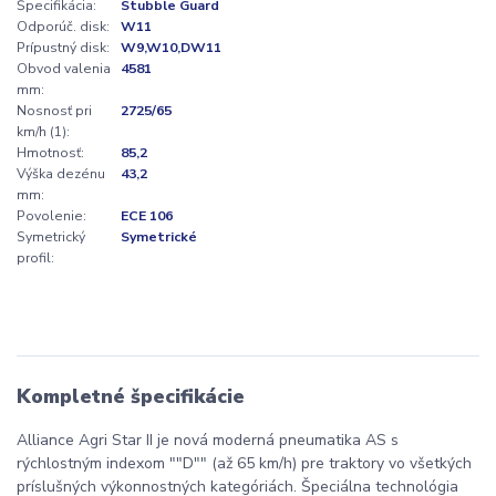
Špecifikácia:
Stubble Guard
Odporúč. disk:
W11
Prípustný disk:
W9,W10,DW11
Obvod valenia
4581
mm:
Nosnosť pri
2725/65
km/h (1):
Hmotnosť:
85,2
Výška dezénu
43,2
mm:
Povolenie:
ECE 106
Symetrický
Symetrické
profil:
Kompletné špecifikácie
Alliance Agri Star II je nová moderná pneumatika AS s
rýchlostným indexom ""D"" (až 65 km/h) pre traktory vo všetkých
príslušných výkonnostných kategóriách. Špeciálna technológia