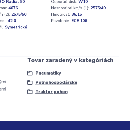
O Radial 80
Odporúč. disk:
W10
 mm:
4676
Nosnosť pri km/h (1):
2575/40
h (2):
2575/50
Hmotnosť:
86,15
mm:
42,0
Povolenie:
ECE 106
l:
Symetrické
Tovar zaradený v kategóriách
Pneumatiky
ými
Poľnohospodárske
ami
Traktor pohon