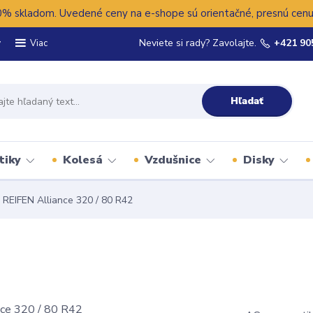
 skladom. Uvedené ceny na e-shope sú orientačné, presnú cenu 
y
Neviete si rady? Zavolajte.
+421 90
Viac
Hľadať
tiky
Kolesá
Vzdušnice
Disky
REIFEN Alliance 320 / 80 R42