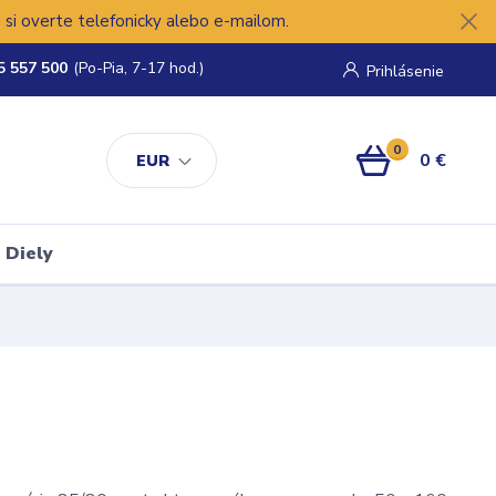
si overte telefonicky alebo e-mailom.
5 557 500
(Po-Pia, 7-17 hod.)
Prihlásenie
0
0 €
EUR
Diely