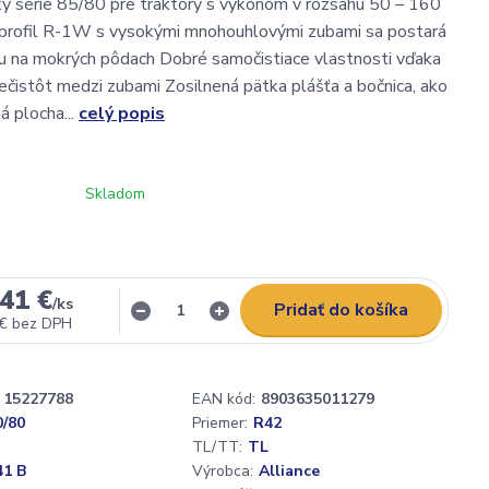
y série 85/80 pre traktory s výkonom v rozsahu 50 – 160
profil R-1W s vysokými mnohouhlovými zubami sa postará
iu na mokrých pôdach Dobré samočistiace vlastnosti vďaka
ečistôt medzi zubami Zosilnená pätka plášťa a bočnica, ako
ná plocha...
celý popis
Skladom
41 €
/
ks
Pridať do košíka
 €
bez DPH
15227788
EAN kód:
8903635011279
0/80
Priemer:
R42
TL/TT:
TL
41 B
Výrobca:
Alliance