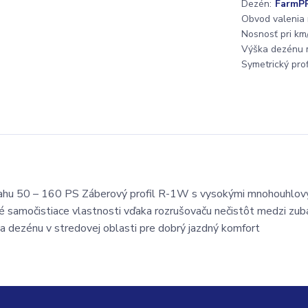
Dezén:
FarmPR
Obvod valenia
Nosnosť pri km/
Výška dezénu 
Symetrický profi
sahu 50 – 160 PS Záberový profil R-1W s vysokými mnohouhlov
é samočistiace vlastnosti vďaka rozrušovaču nečistôt medzi zub
cha dezénu v stredovej oblasti pre dobrý jazdný komfort