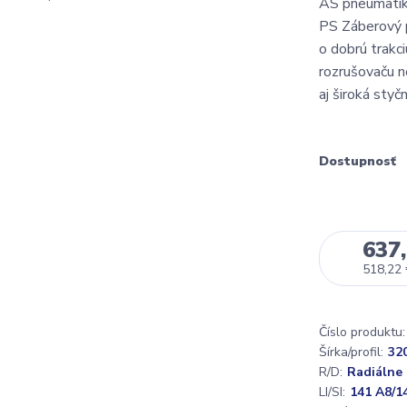
AS pneumatik
PS Záberový 
o dobrú trakc
rozrušovaču n
aj široká styč
Dostupnosť
637,
518,22
Číslo produktu:
Šírka/profil:
32
R/D:
Radiálne
LI/SI:
141 A8/1