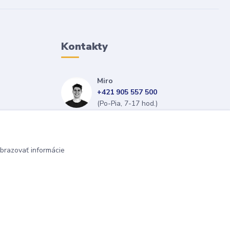
Kontakty
Miro
+421 905 557 500
(Po-Pia, 7-17 hod.)
isopneumatiky@isopneumatiky.sk
brazovať informácie
Vytvorené na
Eshop-rychlo.sk