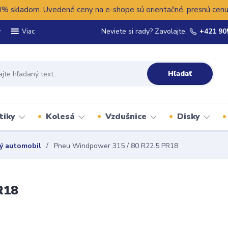
 skladom. Uvedené ceny na e-shope sú orientačné, presnú cenu 
y
Neviete si rady? Zavolajte.
+421 90
Viac
Hľadať
tiky
Kolesá
Vzdušnice
Disky
ý automobil
Pneu Windpower 315 / 80 R22.5 PR18
R18