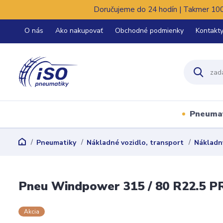
Doručujeme do 24 hodín | Takmer 100%
O nás
Ako nakupovať
Obchodné podmienky
Kontakt
Pneuma
Pneumatiky
Nákladné vozidlo, transport
Nákladn
Pneu Windpower 315 / 80 R22.5 P
Akcia