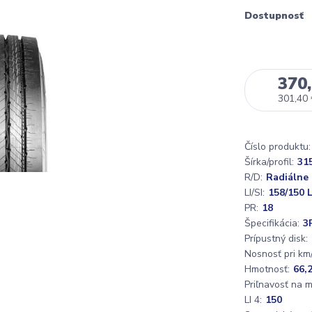
Dostupnosť
370,
301,40
Číslo produktu:
Šírka/profil:
31
R/D:
Radiálne
LI/SI:
158/150 L
PR:
18
Špecifikácia:
3
Prípustný disk:
Nosnosť pri km/
Hmotnosť:
66,
Priľnavosť na 
LI 4:
150