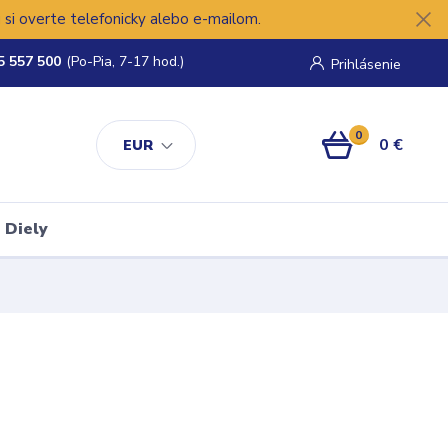
si overte telefonicky alebo e-mailom.
5 557 500
(Po-Pia, 7-17 hod.)
Prihlásenie
0
0 €
EUR
Diely