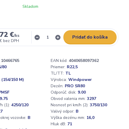
Skladom
72 €
/
ks
Pridať do košíka
 €
bez DPH
10466765
EAN kód:
4040658097362
5/80
Priemer:
R22,5
TL/TT:
TL
 (154/150 M)
Výrobca:
Windpower
Dezén:
PRO SR80
PMSF
Odporúč. disk:
9.00
9.75
Obvod valenia mm:
3297
h (1):
4250/120
Nosnosť pri km/h (2):
3750/130
27
Valivý odpor:
B
mokrej vozovke:
B
Výška dezénu mm:
16,0
Hluk dB:
71