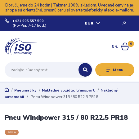
Doručujeme do 24 hodín | Takmer 100% skladom. Uvedené ceny na e-
shope sú orientačné, presnú cenu si overte telefonicky alebo e-mailom.
+421 905 557 500
EUR
(Po-Pia, 7-17 hod.)
0
0 €
Menu
Pneumatiky
Nákladné vozidlo, transport
Nákladný
automobil
Pneu Windpower 315 / 80 R22.5 PR18
Pneu Windpower 315 / 80 R22.5 PR18
Akcia