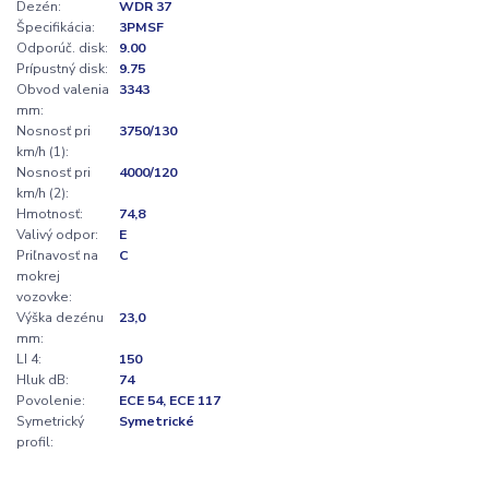
Dezén:
WDR 37
Špecifikácia:
3PMSF
Odporúč. disk:
9.00
Prípustný disk:
9.75
Obvod valenia
3343
mm:
Nosnosť pri
3750/130
km/h (1):
Nosnosť pri
4000/120
km/h (2):
Hmotnosť:
74,8
Valivý odpor:
E
Priľnavosť na
C
mokrej
vozovke:
Výška dezénu
23,0
mm:
LI 4:
150
Hluk dB:
74
Povolenie:
ECE 54, ECE 117
Symetrický
Symetrické
profil: