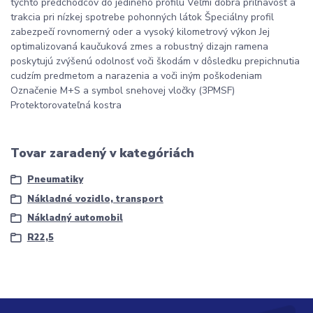
týchto predchodcov do jediného profilu Veľmi dobrá priľnavosť a
trakcia pri nízkej spotrebe pohonných látok Špeciálny profil
zabezpečí rovnomerný oder a vysoký kilometrový výkon Jej
optimalizovaná kaučuková zmes a robustný dizajn ramena
poskytujú zvýšenú odolnosť voči škodám v dôsledku prepichnutia
cudzím predmetom a narazenia a voči iným poškodeniam
Označenie M+S a symbol snehovej vločky (3PMSF)
Protektorovateľná kostra
Tovar zaradený v kategóriách
Pneumatiky
Nákladné vozidlo, transport
Nákladný automobil
R22,5