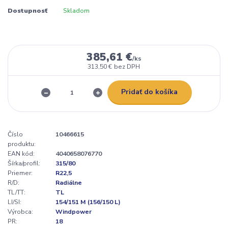
Dostupnosť
Skladom
385,61 €
/
ks
313,50 €
bez DPH
Pridať do košíka
Číslo
10466615
produktu:
EAN kód:
4040658076770
Šírka/profil:
315/80
Priemer:
R22,5
R/D:
Radiálne
TL/TT:
TL
LI/SI:
154/151 M (156/150 L)
Výrobca:
Windpower
PR:
18