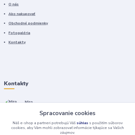
O nás
Ako nakupovať
Obchodné podmienky
Fotogaléria
Kontakty
Kontakty
Miro
+421 905 557 500
Spracovanie cookies
(Po-Pia, 7-17 hod.)
Náš e-shop a partneri potrebujú Váš
súhlas
s použitím súborov
isopneumatiky@isopneumatiky.sk
cookies, aby Vám mohli zobrazovať informácie týkajúce sa Vašich
záujmov.