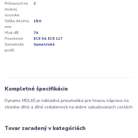
Priľnavosť na
C
mokrej
vozovke:
Výška dezénu
18,0
mm:
Hluk dB:
74
Povolenie:
ECE 54, ECE 117
Symetrický
Symetrické
profil:
Kompletné špecifikácie
Dynamo MDL65 je nákladná pneumatika pre hnaciu nápravu na
stredne dlhé a dlhé vzdialenosti na dobre vybudovaných cestách
Tovar zaradený v kategóriách