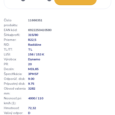
Číslo
11666351
produktu:
EAN kód:
6922250410580
Šírka/profil:
315/80
Priemer:
R22,5
R/D:
Radiálne
TL/TT:
TL
LI/SI:
156 / 153 K
Výrobca:
Dynamo
PR:
20
Dezén:
MDL65
Špecifikácia:
3PMSF
Odporúč. disk:
9.00
Prípustný disk:
9.75
Obvod valenia
3282
mm:
Nosnosť pri
4000 / 110
km/h (1):
Hmotnosť:
72,32
Valivý odpor:
D