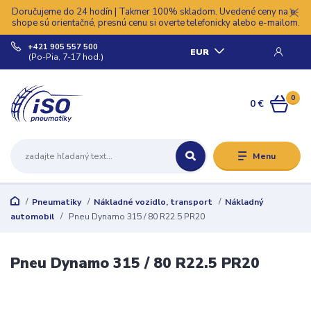
Doručujeme do 24 hodín | Takmer 100% skladom. Uvedené ceny na e-
shope sú orientačné, presnú cenu si overte telefonicky alebo e-mailom.
+421 905 557 500
EUR
(Po-Pia, 7-17 hod.)
0
0 €
Menu
Pneumatiky
Nákladné vozidlo, transport
Nákladný
automobil
Pneu Dynamo 315 / 80 R22.5 PR20
Pneu Dynamo 315 / 80 R22.5 PR20