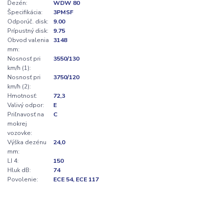
Dezén:
WDW 80
Špecifikácia:
3PMSF
Odporúč. disk:
9.00
Prípustný disk:
9.75
Obvod valenia
3148
mm:
Nosnosť pri
3550/130
km/h (1):
Nosnosť pri
3750/120
km/h (2):
Hmotnosť:
72,3
Valivý odpor:
E
Priľnavosť na
C
mokrej
vozovke:
Výška dezénu
24,0
mm:
LI 4:
150
Hluk dB:
74
Povolenie:
ECE 54, ECE 117