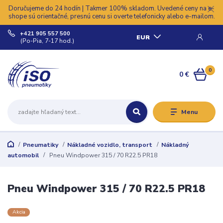
Doručujeme do 24 hodín | Takmer 100% skladom. Uvedené ceny na e-
shope sú orientačné, presnú cenu si overte telefonicky alebo e-mailom.
+421 905 557 500
EUR
(Po-Pia, 7-17 hod.)
0
0 €
Menu
Pneumatiky
Nákladné vozidlo, transport
Nákladný
automobil
Pneu Windpower 315 / 70 R22.5 PR18
Pneu Windpower 315 / 70 R22.5 PR18
Akcia