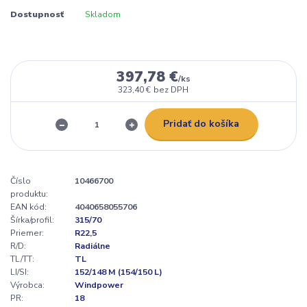
Dostupnosť
Skladom
397,78 €
/
ks
323,40 €
bez DPH
Pridať do košíka
Číslo
10466700
produktu:
EAN kód:
4040658055706
Šírka/profil:
315/70
Priemer:
R22,5
R/D:
Radiálne
TL/TT:
TL
LI/SI:
152/148 M (154/150 L)
Výrobca:
Windpower
PR:
18