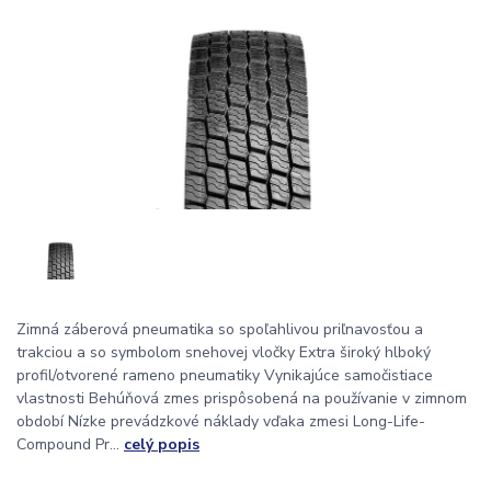
Zimná záberová pneumatika so spoľahlivou priľnavosťou a
trakciou a so symbolom snehovej vločky Extra široký hlboký
profil/otvorené rameno pneumatiky Vynikajúce samočistiace
vlastnosti Behúňová zmes prispôsobená na používanie v zimnom
období Nízke prevádzkové náklady vďaka zmesi Long-Life-
Compound Pr...
celý popis