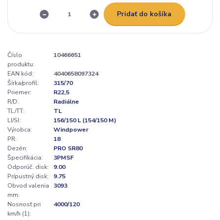
Pridať do košíka
Číslo
10466651
produktu:
EAN kód:
4040658097324
Šírka/profil:
315/70
Priemer:
R22,5
R/D:
Radiálne
TL/TT:
TL
LI/SI:
156/150 L (154/150 M)
Výrobca:
Windpower
PR:
18
Dezén:
PRO SR80
Špecifikácia:
3PMSF
Odporúč. disk:
9.00
Prípustný disk:
9.75
Obvod valenia
3093
mm:
Nosnosť pri
4000/120
km/h (1):