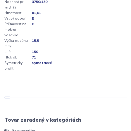
Nosnosť pri
3750/130
km/h (2):
Hmotnosť:
61,01
Valivý odpor:
B
Priľnavosť na
B
mokrej
vozovke:
Výška dezénu
15,5
mm:
LI 4:
150
Hluk dB:
71
Symetrický
Symetrické
profil:
Tovar zaradený v kategóriách