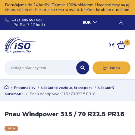
Doručujeme do 24 hodín | Takmer 100% skladom. Uvedené ceny na e-
shope sú orientačné, presnú cenu si overte telefonicky alebo e-mailom.
+421 905 557 500
EUR
(Po-Pia, 7-17 hod.)
0
0 €
Menu
Pneumatiky
Nákladné vozidlo, transport
Nákladný
automobil
Pneu Windpower 315 / 70 R22.5 PR18
Pneu Windpower 315 / 70 R22.5 PR18
Akcia