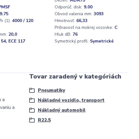
Dezén:
MDR75
PMSF
Odporúč. disk:
9.00
9.75
Obvod valenia mm:
3093
h (1):
4000 / 120
Hmotnosť:
66,33
D
Priľnavosť na mokrej vozovke:
C
mm:
20,0
Hluk dB:
76
 54, ECE 117
Symetrický profil:
Symetrické
Tovar zaradený v kategóriách
Pneumatiky
h a
Nákladné vozidlo, transport
vaniu a
Nákladný automobil
R22,5