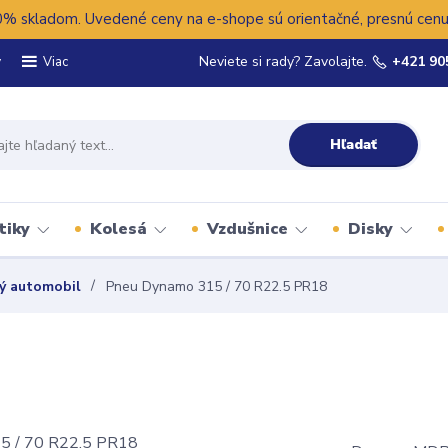
 skladom. Uvedené ceny na e-shope sú orientačné, presnú cenu 
y
Neviete si rady? Zavolajte.
+421 90
Viac
Hľadať
tiky
Kolesá
Vzdušnice
Disky
ý automobil
Pneu Dynamo 315 / 70 R22.5 PR18