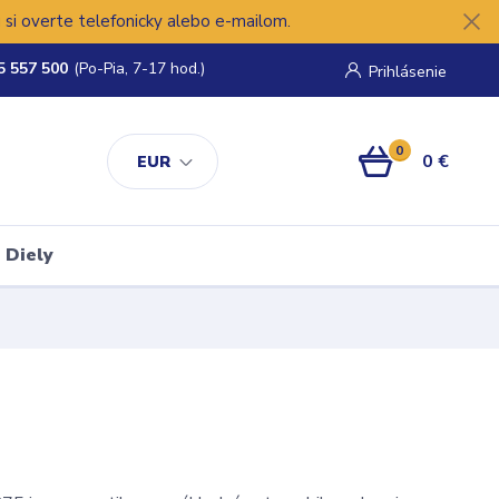
si overte telefonicky alebo e-mailom.
5 557 500
(Po-Pia, 7-17 hod.)
Prihlásenie
0
0 €
EUR
Diely