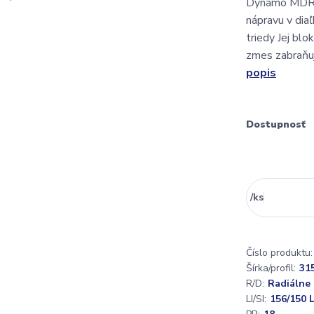
Dynamo MDR75
nápravu v diaľ
triedy Jej blo
zmes zabraňu
popis
Dostupnosť
/
ks
Číslo produktu:
Šírka/profil:
31
R/D:
Radiálne
LI/SI:
156/150 