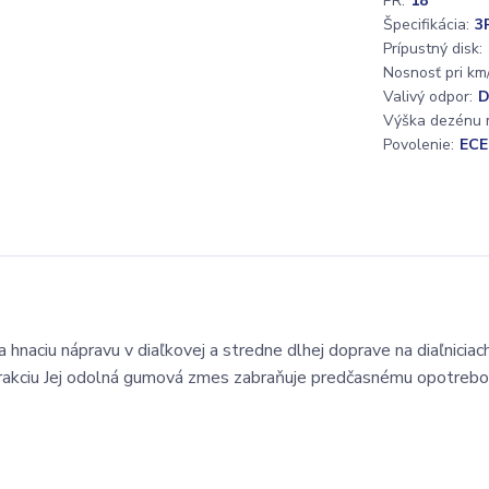
PR:
18
Špecifikácia:
3
Prípustný disk:
Nosnosť pri km/
Valivý odpor:
Výška dezénu 
Povolenie:
ECE
aciu nápravu v diaľkovej a stredne dlhej doprave na diaľniciac
ú trakciu Jej odolná gumová zmes zabraňuje predčasnému opotrebo