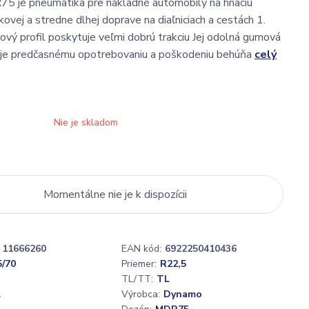
 je pneumatika pre nákladné automobily na hnaciu
kovej a stredne dlhej doprave na diaľniciach a cestách 1.
kový profil poskytuje veľmi dobrú trakciu Jej odolná gumová
je predčasnému opotrebovaniu a poškodeniu behúňa
celý
Nie je skladom
Momentálne nie je k dispozícii
11666260
EAN kód:
6922250410436
5/70
Priemer:
R22,5
TL/TT:
TL
L
Výrobca:
Dynamo