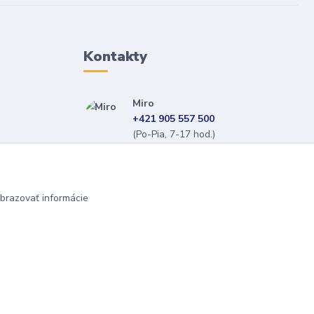
Kontakty
Miro
+421 905 557 500
(Po-Pia, 7-17 hod.)
isopneumatiky@isopneumatiky.sk
brazovať informácie
Vytvorené na
Eshop-rychlo.sk