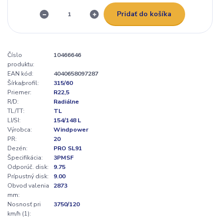
Pridať do košíka
Číslo
10466646
produktu:
EAN kód:
4040658097287
Šírka/profil:
315/60
Priemer:
R22,5
R/D:
Radiálne
TL/TT:
TL
LI/SI:
154/148 L
Výrobca:
Windpower
PR:
20
Dezén:
PRO SL91
Špecifikácia:
3PMSF
Odporúč. disk:
9.75
Prípustný disk:
9.00
Obvod valenia
2873
mm:
Nosnosť pri
3750/120
km/h (1):