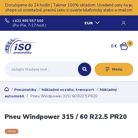
Doručujeme do 24 hodín | Takmer 100% skladom. Uvedené ceny na e-
shope sú orientačné, presnú cenu si overte telefonicky alebo e-mailom.
+421 905 557 500
EUR
(Po-Pia, 7-17 hod.)
0
0 €
Menu
Pneumatiky
Nákladné vozidlo, transport
Nákladný
automobil
Pneu Windpower 315 / 60 R22.5 PR20
Pneu Windpower 315 / 60 R22.5 PR20
Akcia