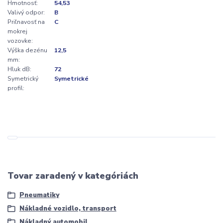
Hmotnosť:
54,53
Valivý odpor:
B
Priľnavosť na
C
mokrej
vozovke:
Výška dezénu
12,5
mm:
Hluk dB:
72
Symetrický
Symetrické
profil:
Tovar zaradený v kategóriách
Pneumatiky
Nákladné vozidlo, transport
Nákladný automobil