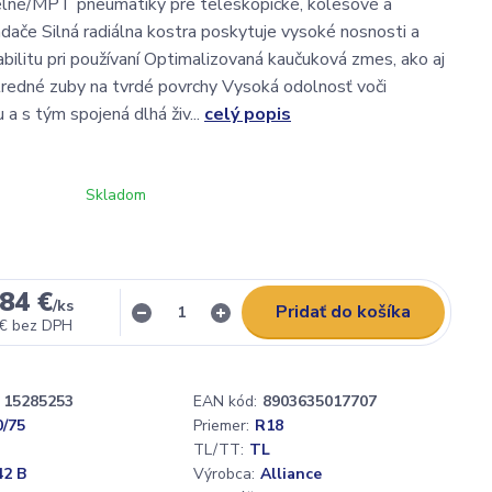
lné/MPT pneumatiky pre teleskopické, kolesové a
dače Silná radiálna kostra poskytuje vysoké nosnosti a
bilitu pri používaní Optimalizovaná kaučuková zmes, ako aj
redné zuby na tvrdé povrchy Vysoká odolnosť voči
a s tým spojená dlhá živ...
celý popis
Skladom
84 €
/
ks
Pridať do košíka
 €
bez DPH
15285253
EAN kód:
8903635017707
0/75
Priemer:
R18
TL/TT:
TL
42 B
Výrobca:
Alliance