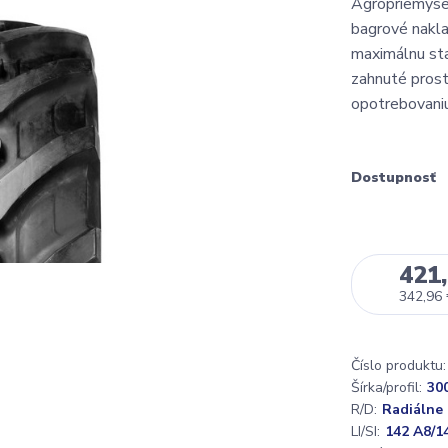
Agropriemyse
bagrové nakla
maximálnu sta
zahnuté prost
opotrebovaniu 
Dostupnosť
421,
342,96
Číslo produktu:
Šírka/profil:
30
R/D:
Radiálne
LI/SI:
142 A8/1