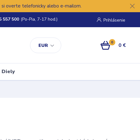
si overte telefonicky alebo e-mailom.
5 557 500
(Po-Pia, 7-17 hod.)
Prihlásenie
0
0 €
EUR
Diely