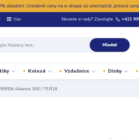
 skladom. Uvedené ceny na e-shope sú orientačné, presnú cenu 
y
Neviete si rady? Zavolajte.
+421 90
Viac
Hľadať
tiky
Kolesá
Vzdušnice
Disky
REIFEN Alliance 300 / 75 R18