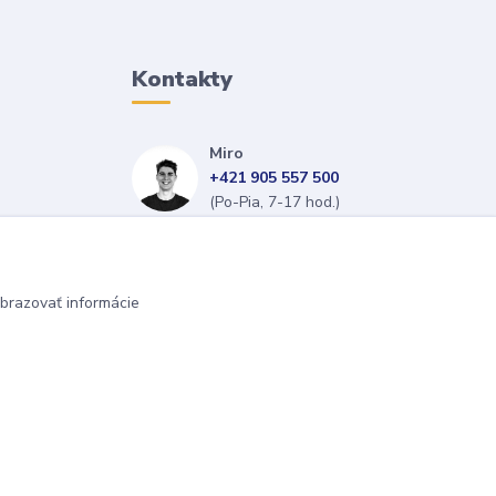
Kontakty
Miro
+421 905 557 500
(Po-Pia, 7-17 hod.)
isopneumatiky@isopneumatiky.sk
brazovať informácie
Vytvorené na
Eshop-rychlo.sk