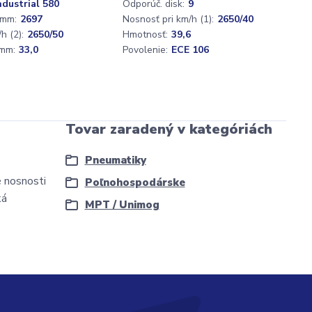
ndustrial 580
Odporúč. disk:
9
 mm:
2697
Nosnosť pri km/h (1):
2650/40
h (2):
2650/50
Hmotnosť:
39,6
mm:
33,0
Povolenie:
ECE 106
Tovar zaradený v kategóriách
Pneumatiky
 nosnosti
Poľnohospodárske
ká
MPT / Unimog