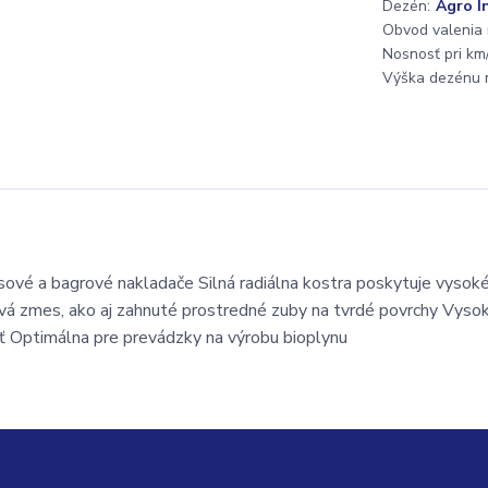
Dezén:
Agro I
Obvod valenia
Nosnosť pri km/
Výška dezénu 
vé a bagrové nakladače Silná radiálna kostra poskytuje vysoké
ová zmes, ako aj zahnuté prostredné zuby na tvrdé povrchy Vyso
sť Optimálna pre prevádzky na výrobu bioplynu