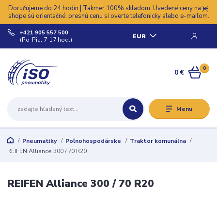
Doručujeme do 24 hodín | Takmer 100% skladom. Uvedené ceny na e-
shope sú orientačné, presnú cenu si overte telefonicky alebo e-mailom.
+421 905 557 500
EUR
(Po-Pia, 7-17 hod.)
0
0 €
Menu
Pneumatiky
Poľnohospodárske
Traktor komunálna
REIFEN Alliance 300 / 70 R20
REIFEN Alliance 300 / 70 R20