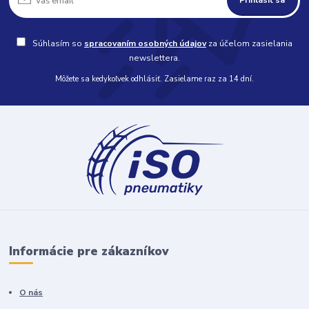
Súhlasím so
spracovaním osobných údajov
za účelom zasielania
newslettera.
Môžete sa kedykoľvek odhlásiť. Zasielame raz za 14 dní.
Informácie pre zákazníkov
O nás