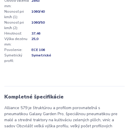
Obvod valenia
2843
mm:
Nosnosť pri
1060/40
km/h (1):
Nosnosť pri
1060/50
km/h (2):
Hmotnosť:
37,46
Výška dezénu
25,0
mm:
Povolenie:
ECE 106
Symetrický
Symetrické
profil:
Kompletné špecifikácie
Alliance 579 je štruktúrou a profilom porovnateľná s
pneumatikou Galaxy Garden Pro, špeciálnou pneumatikou pre
malé a stredné traktory na kultiváciu zelených plôch, viníc a
sadov Obzvlášť veľká výška profilu, veľký počet profilových