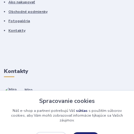
Ako nakupovať
Obchodné podmienky
Fotogaléria
Kontakty
Kontakty
Miro
+421 905 557 500
Spracovanie cookies
(Po-Pia, 7-17 hod.)
Náš e-shop a partneri potrebujú Váš
súhlas
s použitím súborov
isopneumatiky@isopneumatiky.sk
cookies, aby Vám mohli zobrazovať informácie týkajúce sa Vašich
záujmov.