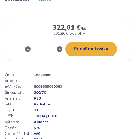
322,01 €
/
ks
261,80 €
bez DPH
Pridať do košíka
Číslo
15226966
produktu:
EAN kód:
8903635029083
Šírka/profil:
300/70
Priemer:
R20
R/D:
Radiálne
TL/TT:
TL
LI/SI:
110 A8/110 B
Výrobca:
Alliance
Dezén:
579
Odporúč. disk:
W9