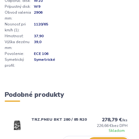
Odporúč. disk:
W10
Prípustný disk:
W9
Obvod valenia
2906
mm:
Nosnosť pri
1120/65
km/h (1):
Hmotnosť:
37,90
Výška dezénu
39,0
mm:
Povolenie:
ECE 106
Symetrický
Symetrické
profil:
Podobné produkty
278,79 €
TRZ.PNEU BKT 280 / 85 R20
/
ks
226,66 €
bez DPH
Skladom