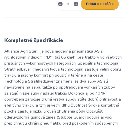
Pridať do košíka
Kompletné špecifikácie
Alliance Agri Star II je nová moderná pneumatika AS s
rýchlostným indexom ""D"" (až 65 km/h) pre traktory vo všetkých
príslušných výkonnostných kategóriách. Špeciálna technológia
StratifiedLayer (medzivrstvová technológia) zaisťuje veľmi dobrú
trakciu a jazdný komfort pri použití v teréne a na ceste
Technológia StratifiedLayer znamená, že dva zuby AS sú
navrstvené na seba, takže po opotrebovaní vonkajších zubov
zaisťujú nižšie zuby naďalej trakciu Dokonca aj po 40 %
opotrebení zaručuje druhá vrstva zubov stále dobrú priľnavosť a
efektívnu trakciu a tým aj veľmi dlhú životnosť Široká kontaktná
plocha zaisťuje nízku úroveň zhutnenia pôdy Obzvlášť
oderuvzdorná gumová zmes (Stubble Guard) odolná aj voči
prepichnutiu chráni pneumatiku pred poškodením spôsobeným