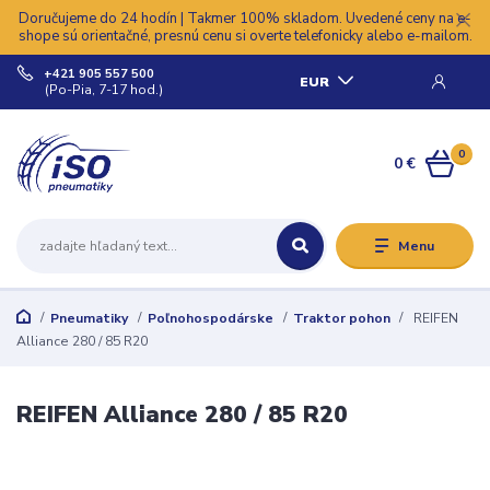
Doručujeme do 24 hodín | Takmer 100% skladom. Uvedené ceny na e-
shope sú orientačné, presnú cenu si overte telefonicky alebo e-mailom.
+421 905 557 500
EUR
(Po-Pia, 7-17 hod.)
0
0 €
Menu
Pneumatiky
Poľnohospodárske
Traktor pohon
REIFEN
Alliance 280 / 85 R20
REIFEN Alliance 280 / 85 R20