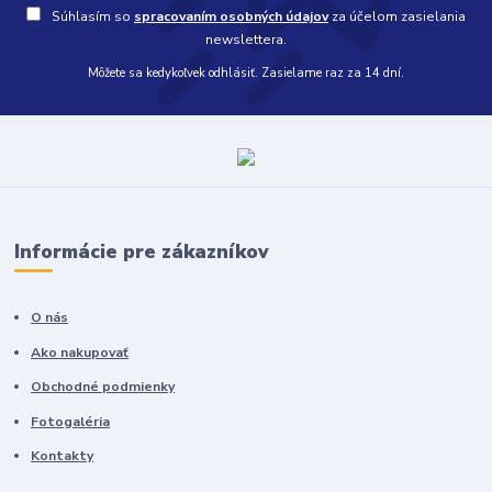
Súhlasím so
spracovaním osobných údajov
za účelom zasielania
newslettera.
Môžete sa kedykoľvek odhlásiť. Zasielame raz za 14 dní.
Informácie pre zákazníkov
O nás
Ako nakupovať
Obchodné podmienky
Fotogaléria
Kontakty