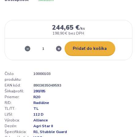
244,65 €
/
ks
198,90 €
bez DPH
Pridať do košíka
Číslo
10000103
produktu:
EAN kód:
8903635049593
Šírka/profil:
280/85
Priemer:
R20
R/D:
Radiálne
TL/TT:
TL
LI/SI:
112 D
Výrobca:
Alliance
Dezén:
Agri Star II
Špecifikácia:
R1, Stubble Guard