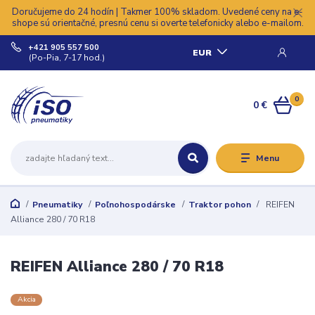
Doručujeme do 24 hodín | Takmer 100% skladom. Uvedené ceny na e-
shope sú orientačné, presnú cenu si overte telefonicky alebo e-mailom.
+421 905 557 500
EUR
(Po-Pia, 7-17 hod.)
0
0 €
Menu
Pneumatiky
Poľnohospodárske
Traktor pohon
REIFEN
Alliance 280 / 70 R18
REIFEN Alliance 280 / 70 R18
Akcia