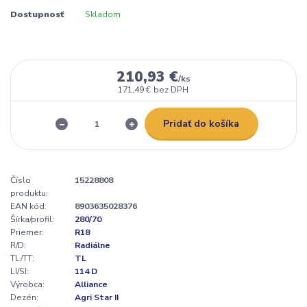
Dostupnosť
Skladom
210,93 €
/
ks
171,49 €
bez DPH
Pridať do košíka
Číslo
15228808
produktu:
EAN kód:
8903635028376
Šírka/profil:
280/70
Priemer:
R18
R/D:
Radiálne
TL/TT:
TL
LI/SI:
114 D
Výrobca:
Alliance
Dezén:
Agri Star II