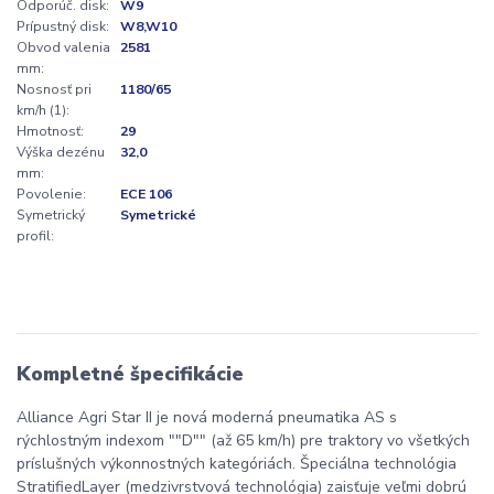
Odporúč. disk:
W9
Prípustný disk:
W8,W10
Obvod valenia
2581
mm:
Nosnosť pri
1180/65
km/h (1):
Hmotnosť:
29
Výška dezénu
32,0
mm:
Povolenie:
ECE 106
Symetrický
Symetrické
profil:
Kompletné špecifikácie
Alliance Agri Star II je nová moderná pneumatika AS s
rýchlostným indexom ""D"" (až 65 km/h) pre traktory vo všetkých
príslušných výkonnostných kategóriách. Špeciálna technológia
StratifiedLayer (medzivrstvová technológia) zaisťuje veľmi dobrú