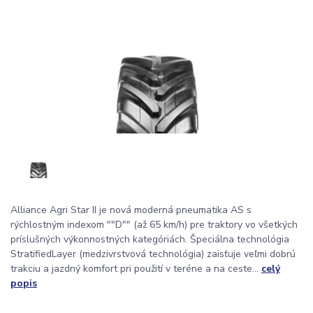
Alliance Agri Star II je nová moderná pneumatika AS s
rýchlostným indexom ""D"" (až 65 km/h) pre traktory vo všetkých
príslušných výkonnostných kategóriách. Špeciálna technológia
StratifiedLayer (medzivrstvová technológia) zaisťuje veľmi dobrú
trakciu a jazdný komfort pri použití v teréne a na ceste...
celý
popis