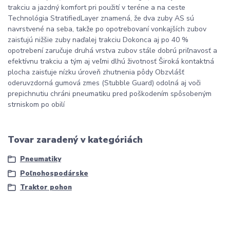
trakciu a jazdný komfort pri použití v teréne a na ceste
Technológia StratifiedLayer znamená, že dva zuby AS sú
navrstvené na seba, takže po opotrebovaní vonkajších zubov
zaisťujú nižšie zuby naďalej trakciu Dokonca aj po 40 %
opotrebení zaručuje druhá vrstva zubov stále dobrú priľnavosť a
efektívnu trakciu a tým aj veľmi dlhú životnosť Široká kontaktná
plocha zaisťuje nízku úroveň zhutnenia pôdy Obzvlášť
oderuvzdorná gumová zmes (Stubble Guard) odolná aj voči
prepichnutiu chráni pneumatiku pred poškodením spôsobeným
strniskom po obilí
Tovar zaradený v kategóriách
Pneumatiky
Poľnohospodárske
Traktor pohon