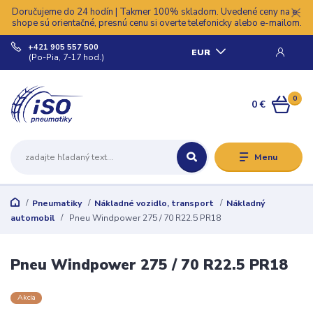
Doručujeme do 24 hodín | Takmer 100% skladom. Uvedené ceny na e-
shope sú orientačné, presnú cenu si overte telefonicky alebo e-mailom.
+421 905 557 500
EUR
(Po-Pia, 7-17 hod.)
0
0 €
Menu
Pneumatiky
Nákladné vozidlo, transport
Nákladný
automobil
Pneu Windpower 275 / 70 R22.5 PR18
Pneu Windpower 275 / 70 R22.5 PR18
Akcia