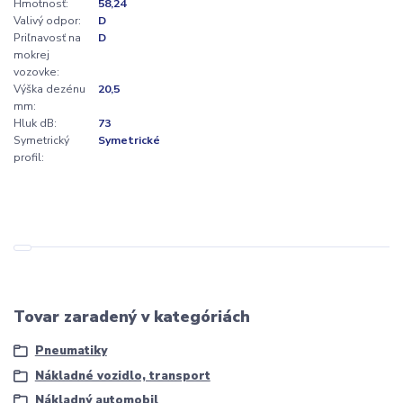
Hmotnosť:
58,24
Valivý odpor:
D
Priľnavosť na
D
mokrej
vozovke:
Výška dezénu
20,5
mm:
Hluk dB:
73
Symetrický
Symetrické
profil:
Tovar zaradený v kategóriách
Pneumatiky
Nákladné vozidlo, transport
Nákladný automobil