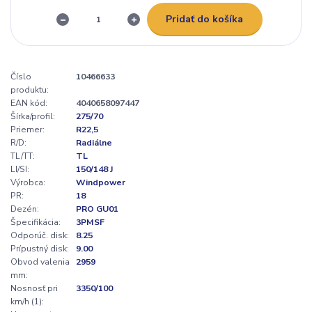
Pridať do košíka
Číslo
10466633
produktu:
EAN kód:
4040658097447
Šírka/profil:
275/70
Priemer:
R22,5
R/D:
Radiálne
TL/TT:
TL
LI/SI:
150/148 J
Výrobca:
Windpower
PR:
18
Dezén:
PRO GU01
Špecifikácia:
3PMSF
Odporúč. disk:
8.25
Prípustný disk:
9.00
Obvod valenia
2959
mm:
Nosnosť pri
3350/100
km/h (1):