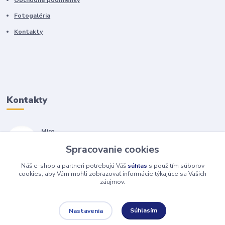
Fotogaléria
Kontakty
Kontakty
Miro
+421 905 557 500
Spracovanie cookies
(Po-Pia, 7-17 hod.)
Náš e-shop a partneri potrebujú Váš
súhlas
s použitím súborov
isopneumatiky@isopneumatiky.sk
cookies, aby Vám mohli zobrazovať informácie týkajúce sa Vašich
záujmov.
Súhlasím
Nastavenia