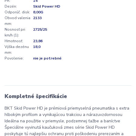
PR:
14
Dezén:
Skid Power HD
Odporúč. disk:
8,00G
Obvod valenia
2133
mm:
Nosnosť pri
2725/25
km/h (1):
Hmotnosť:
23,86
Výška dezénu
18,0
mm:
Povolenie:
nie je potrebné
Kompletné špecifikácie
BKT Skid Power HD je prémiová priemyselná pneumatika s extra
hlbokým profilom a vynikajúcou trakciou a nárazuvzdornosou
Ideálna na použitie v priemysle, podzemnej ťažbe a baníctve
Špeciálne vyvinutá kaučuková zmes série Skid Power HD
poskytuje tú najlepšiu ochranu proti poškodeniu prerezaním a