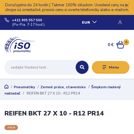
Doručujeme do 24 hodín | Takmer 100% skladom. Uvedené ceny na e-
shope sú orientačné, presnú cenu si overte telefonicky alebo e-mailom.
+421 905 557 500
EUR
(Po-Pia, 7-17 hod.)
0
0 €
Menu
Pneumatiky
Zemné práce, stavenisko
Šmykom riadený
nakladač
REIFEN BKT 27 X 10 - R12 PR14
REIFEN BKT 27 X 10 - R12 PR14
Akcia