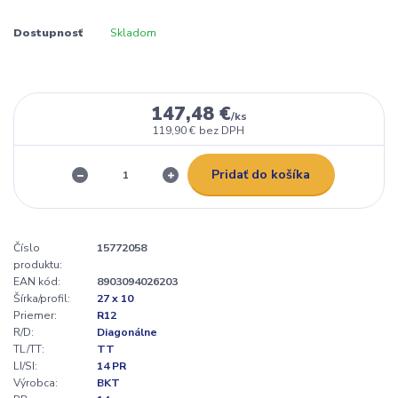
Dostupnosť
Skladom
147,48 €
/
ks
119,90 €
bez DPH
Pridať do košíka
Číslo
15772058
produktu:
EAN kód:
8903094026203
Šírka/profil:
27 x 10
Priemer:
R12
R/D:
Diagonálne
TL/TT:
TT
LI/SI:
14 PR
Výrobca:
BKT