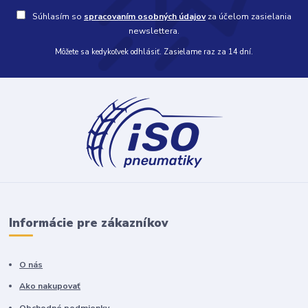
Súhlasím so
spracovaním osobných údajov
za účelom zasielania
newslettera.
Môžete sa kedykoľvek odhlásiť. Zasielame raz za 14 dní.
Informácie pre zákazníkov
O nás
Ako nakupovať
Obchodné podmienky