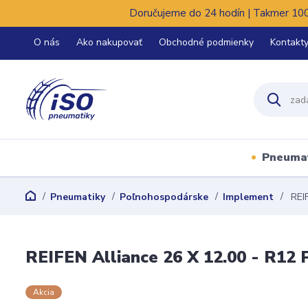
Doručujeme do 24 hodín | Takmer 100%
O nás
Ako nakupovať
Obchodné podmienky
Kontakt
Pneuma
Pneumatiky
Poľnohospodárske
Implement
REIF
REIFEN Alliance 26 X 12.00 - R12
Akcia