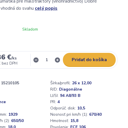
matika pre malotraktory (vinohradníctvo) Dobré
, vhodná do svahu
celý popis
Skladom
36 €
/
ks
Pridať do košíka
€
bez DPH
15210105
Šírka/profil:
26 x 12,00
R/D:
Diagonálne
LI/SI:
94 A8/93 B
nce
PR:
4
Odporúč. disk:
10,5
 mm:
1929
Nosnosť pri km/h (1):
670/40
h (2):
650/50
Hmotnosť:
15,8
mm:
18,0
Povolenie:
ECE 106