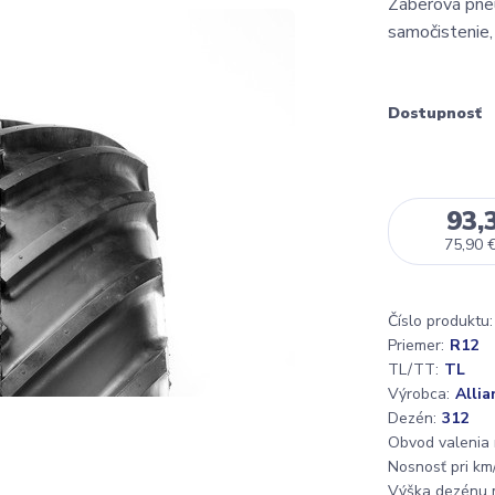
Záberová pneu
samočistenie
Dostupnosť
93,
75,90 
Číslo produktu:
Priemer:
R12
TL/TT:
TL
Výrobca:
Allia
Dezén:
312
Obvod valenia
Nosnosť pri km/
Výška dezénu 