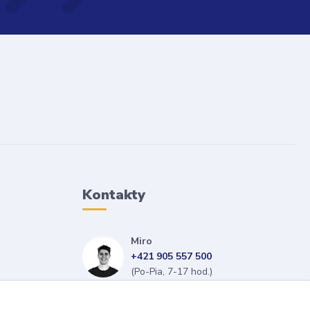
Kontakty
Miro
+421 905 557 500
(Po-Pia, 7-17 hod.)
isopneumatiky@isopneumatiky.sk