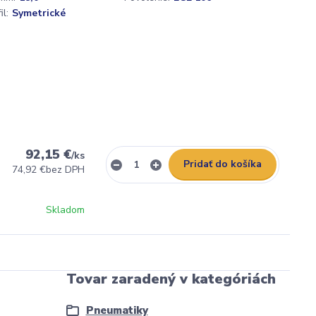
l:
Symetrické
92,15 €
/
ks
Pridať do košíka
74,92 €
bez DPH
Skladom
Tovar zaradený v kategóriách
Pneumatiky