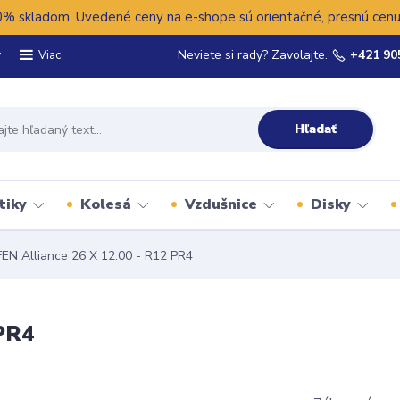
 skladom. Uvedené ceny na e-shope sú orientačné, presnú cenu 
y
Neviete si rady? Zavolajte.
+421 90
Viac
Hľadať
tiky
Kolesá
Vzdušnice
Disky
EN Alliance 26 X 12.00 - R12 PR4
 PR4