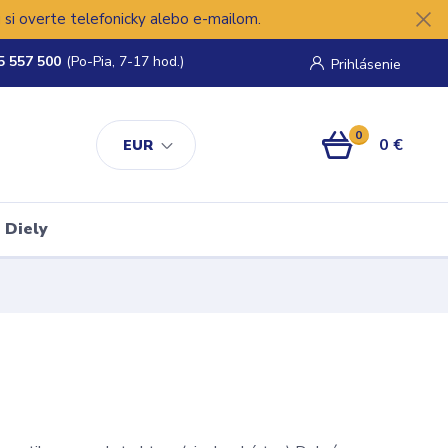
si overte telefonicky alebo e-mailom.
5 557 500
(Po-Pia, 7-17 hod.)
Prihlásenie
0
0 €
EUR
Diely