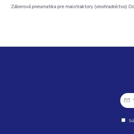
Záberová pneumatika pre malotraktory (vinohradníctvo) D
Sú