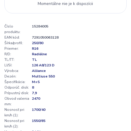
Momentálne nie je k dispozícii
Číslo
15284005
produktu:
EAN kód:
7291050063128
Šírka/profil:
250/80
Priemer:
R16
R/D:
Radiálne
TL/TT:
TL
LI/SI:
126 A8/123 D
Výrobca:
Alliance
Dezén:
Multiuse 550
Špecifikácia:
M+S
Odporúč. disk:
8
Prípustný disk:
7,9
Obvod valenia
2470
mm:
Nosnosť pri
1700/40
km/h (1):
Nosnosť pri
1550/65
km/h (2):