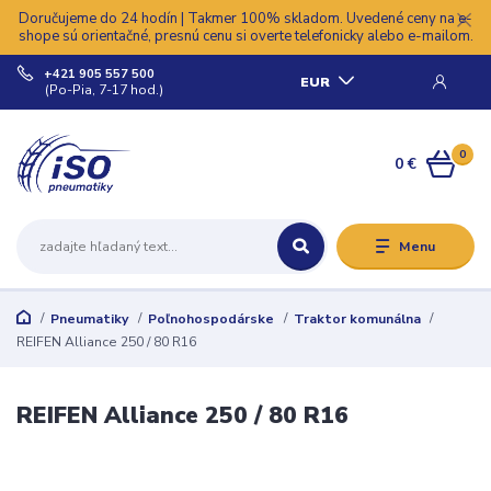
Doručujeme do 24 hodín | Takmer 100% skladom. Uvedené ceny na e-
shope sú orientačné, presnú cenu si overte telefonicky alebo e-mailom.
+421 905 557 500
EUR
(Po-Pia, 7-17 hod.)
0
0 €
Menu
Pneumatiky
Poľnohospodárske
Traktor komunálna
REIFEN Alliance 250 / 80 R16
REIFEN Alliance 250 / 80 R16