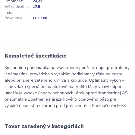
Hmotnosť:
24,31
Výška dezénu
17,5
mm:
Povolenie:
ECE 106
Kompletné špecifikácie
Komunálna pneumatika na všestranné použitie, napr. pre traktory
v námezdnej prevádzke s vysokým podielom využitia na ceste
alebo pri zbere zeleného krmiva a kukurice. Optimálny výkon v
zime vďaka špeciálnemu blokovému profilu Malý valivý odpor
umožňuje vysoké úspory pohonných látok oproti štandardnej AS
pneumatike Zosilnenie nárazníkového oceľového pásu pre
vysokú nosnosť a ochranu pred prepichnutím S označením M+S
Tovar zaradený v kategóriách