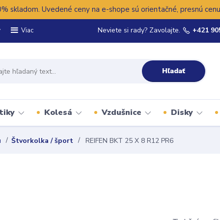
 skladom. Uvedené ceny na e-shope sú orientačné, presnú cenu 
y
Neviete si rady? Zavolajte.
+421 90
Viac
Hľadať
tiky
Kolesá
Vzdušnice
Disky
u
Štvorkolka / šport
REIFEN BKT 25 X 8 R12 PR6