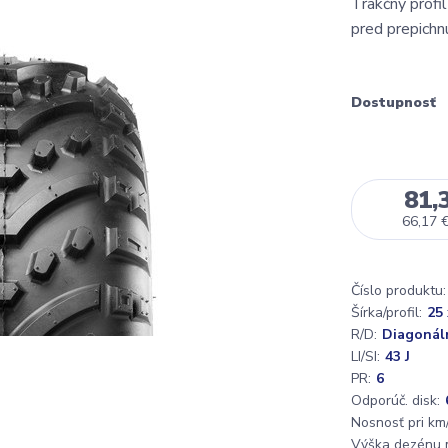
Trakčný profi
pred prepichn
Dostupnosť
81,
66,17 
Číslo produktu:
Šírka/profil:
25 
R/D:
Diagonál
LI/SI:
43 J
PR:
6
Odporúč. disk:
Nosnosť pri km/
Výška dezénu 