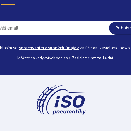
Prihlási
hlasím so
spracovaním osobných údajov
za účelom zasielania newsl
Môžete sa kedykoľvek odhlásiť. Zasielame raz za 14 dní.