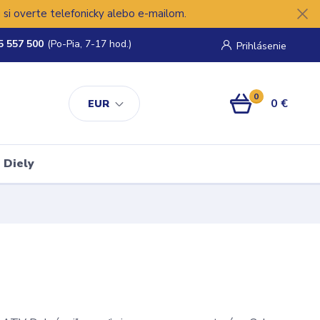
si overte telefonicky alebo e-mailom.
5 557 500
(Po-Pia, 7-17 hod.)
Prihlásenie
0
0 €
EUR
Diely