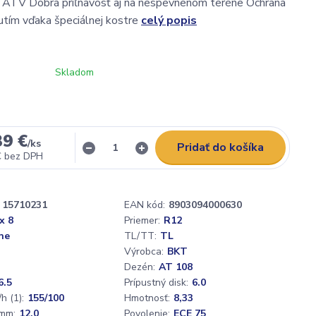
l ATV Dobrá priľnavosť aj na nespevnenom teréne Ochrana
utím vďaka špeciálnej kostre
celý popis
Skladom
39 €
/
ks
Pridať do košíka
€
bez DPH
15710231
EAN kód:
8903094000630
x 8
Priemer:
R12
ne
TL/TT:
TL
Výrobca:
BKT
Dezén:
AT 108
6.5
Prípustný disk:
6.0
h (1):
155/100
Hmotnosť:
8,33
mm:
12,0
Povolenie:
ECE 75