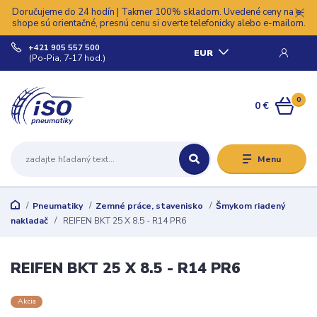
Doručujeme do 24 hodín | Takmer 100% skladom. Uvedené ceny na e-
shope sú orientačné, presnú cenu si overte telefonicky alebo e-mailom.
+421 905 557 500
EUR
(Po-Pia, 7-17 hod.)
0
0 €
Menu
Pneumatiky
Zemné práce, stavenisko
Šmykom riadený
nakladač
REIFEN BKT 25 X 8.5 - R14 PR6
REIFEN BKT 25 X 8.5 - R14 PR6
Akcia