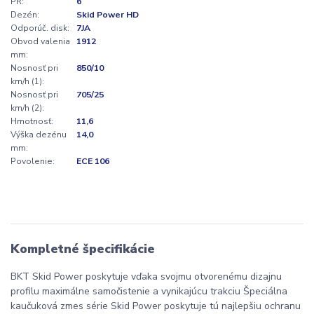
PR:
6
Dezén:
Skid Power HD
Odporúč. disk:
7JA
Obvod valenia
1912
mm:
Nosnosť pri
850/10
km/h (1):
Nosnosť pri
705/25
km/h (2):
Hmotnosť:
11,6
Výška dezénu
14,0
mm:
Povolenie:
ECE 106
Kompletné špecifikácie
BKT Skid Power poskytuje vďaka svojmu otvorenému dizajnu
profilu maximálne samočistenie a vynikajúcu trakciu Špeciálna
kaučuková zmes série Skid Power poskytuje tú najlepšiu ochranu