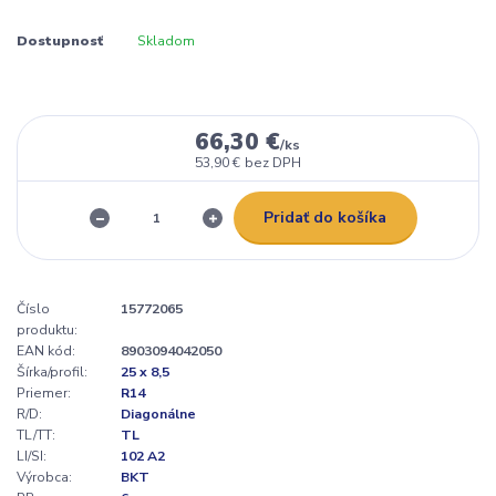
Dostupnosť
Skladom
66,30 €
/
ks
53,90 €
bez DPH
Pridať do košíka
Číslo
15772065
produktu:
EAN kód:
8903094042050
Šírka/profil:
25 x 8,5
Priemer:
R14
R/D:
Diagonálne
TL/TT:
TL
LI/SI:
102 A2
Výrobca:
BKT