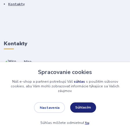
Kontakty
Kontakty
Miro
+421 905 557 500
Spracovanie cookies
(Po-Pia, 7-17 hod.)
Náš e-shop a partneri potrebujú Váš
súhlas
s použitím súborov
isopneumatiky@isopneumatiky.sk
cookies, aby Vám mohli zobrazovať informácie týkajúce sa Vašich
záujmov.
Súhlasím
Nastavenia
Súhlas môžete odmietnuť
tu
.
Vytvorené na
Eshop-rychlo.sk