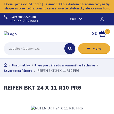
Doručujeme do 24 hodín | Takmer 100% skladom. Uvedené ceny na e-
shope sú orientačné, presnú cenu si overte telefonicky alebo e-mailom.
+421 905 557 500
EUR
(Po-Pia, 7-17 hod.)
0
0 €
Menu
Pneumatiky
Pneu pre záhradu a komunálnu techniku
Štvorkolka / šport
REIFEN BKT 24 X 11 R10 PR6
REIFEN BKT 24 X 11 R10 PR6