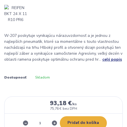
W-207 poskytuje vynikajúcu nárazuvzdornosť a je jednou z
najlepších pneumatík, ktoré sa momentálne s touto vlastnosťou
nachádzajú na trhu Hlboký profil a otvorený dizajn poskytujú ten
najlepší záber a vynikajúce samočistenie Agresívny, veľký dezén v
oblasti ramena poskytuje optimálnu ochranu pred hr...
celý popis
Dostupnosť
Skladom
93,18 €
/
ks
75,76 €
bez DPH
Pridať do košíka