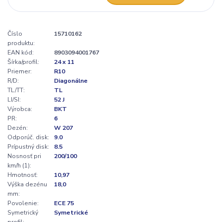
Číslo
15710162
produktu:
EAN kód:
8903094001767
Šírka/profil:
24 x 11
Priemer:
R10
R/D:
Diagonálne
TL/TT:
TL
LI/SI:
52 J
Výrobca:
BKT
PR:
6
Dezén:
W 207
Odporúč. disk:
9.0
Prípustný disk:
8.5
Nosnosť pri
200/100
km/h (1):
Hmotnosť:
10,97
Výška dezénu
18,0
mm:
Povolenie:
ECE 75
Symetrický
Symetrické
profil: