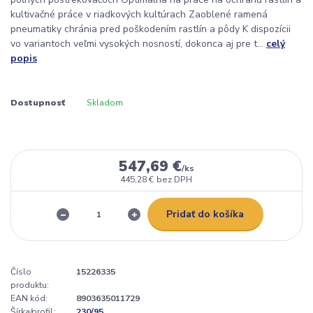
kultivačné práce v riadkových kultúrach Zaoblené ramená
pneumatiky chránia pred poškodením rastlín a pôdy K dispozícii
vo variantoch veľmi vysokých nosností, dokonca aj pre t...
celý
popis
Dostupnosť
Skladom
547,69 €
/
ks
445,28 €
bez DPH
Pridať do košíka
Číslo
15226335
produktu:
EAN kód:
8903635011729
Šírka/profil:
230/95