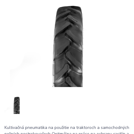
Kultivačná pneumatika na použitie na traktoroch a samochodných
poľných postrekovačoch Optimálna na práce na ochranu rastlín a