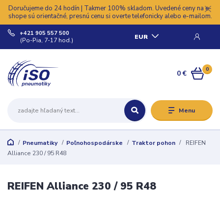
Doručujeme do 24 hodín | Takmer 100% skladom. Uvedené ceny na e-
shope sú orientačné, presnú cenu si overte telefonicky alebo e-mailom.
+421 905 557 500
EUR
(Po-Pia, 7-17 hod.)
0
0 €
Menu
Pneumatiky
Poľnohospodárske
Traktor pohon
REIFEN
Alliance 230 / 95 R48
REIFEN Alliance 230 / 95 R48