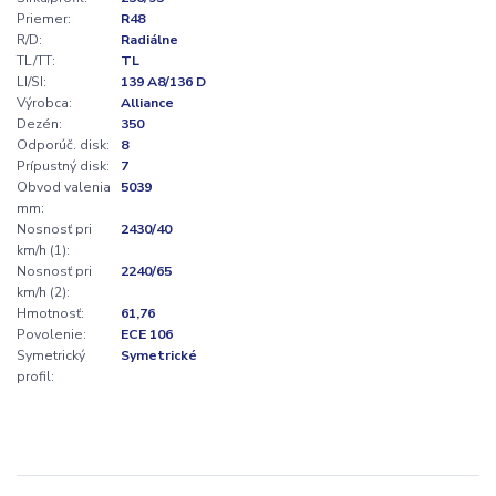
Priemer:
R48
R/D:
Radiálne
TL/TT:
TL
LI/SI:
139 A8/136 D
Výrobca:
Alliance
Dezén:
350
Odporúč. disk:
8
Prípustný disk:
7
Obvod valenia
5039
mm:
Nosnosť pri
2430/40
km/h (1):
Nosnosť pri
2240/65
km/h (2):
Hmotnosť:
61,76
Povolenie:
ECE 106
Symetrický
Symetrické
profil: