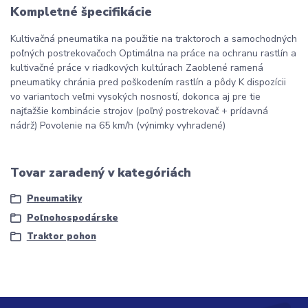
Kompletné špecifikácie
Kultivačná pneumatika na použitie na traktoroch a samochodných
poľných postrekovačoch Optimálna na práce na ochranu rastlín a
kultivačné práce v riadkových kultúrach Zaoblené ramená
pneumatiky chránia pred poškodením rastlín a pôdy K dispozícii
vo variantoch veľmi vysokých nosností, dokonca aj pre tie
najťažšie kombinácie strojov (poľný postrekovač + prídavná
nádrž) Povolenie na 65 km/h (výnimky vyhradené)
Tovar zaradený v kategóriách
Pneumatiky
Poľnohospodárske
Traktor pohon