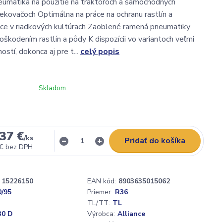
eumatika na použitie na traktoroch a samochodných
ekovačoch Optimálna na práce na ochranu rastlín a
áce v riadkových kultúrach Zaoblené ramená pneumatiky
oškodením rastlín a pôdy K dispozícii vo variantoch veľmi
stí, dokonca aj pre t...
celý popis
Skladom
37 €
/
ks
Pridať do košíka
 €
bez DPH
15226150
EAN kód:
8903635015062
0/95
Priemer:
R36
TL/TT:
TL
30 D
Výrobca:
Alliance