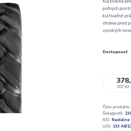
Kultivačná pn
poľných postr
kultivačné pr
chránia pred p
vysokých nosno
Dostupnosť
378,
307,62
Číslo produktu:
Šírka/profil:
23
R/D:
Radiálne
LI/SI:
133 A8/1