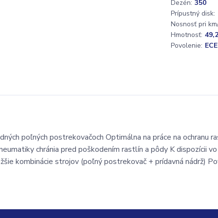
Dezén:
350
Prípustný disk:
Nosnosť pri km/
Hmotnosť:
49,
Povolenie:
ECE
dných poľných postrekovačoch Optimálna na práce na ochranu ras
eumatiky chránia pred poškodením rastlín a pôdy K dispozícii vo
ťažšie kombinácie strojov (poľný postrekovač + prídavná nádrž) P