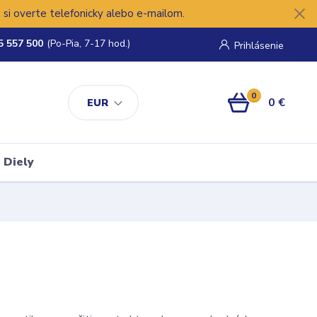
si overte telefonicky alebo e-mailom.
5 557 500
(Po-Pia, 7-17 hod.)
Prihlásenie
0
0 €
EUR
Diely