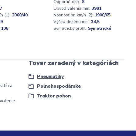
Odporúč. disk:
8
7
Obvod valenia mm:
3981
h (1):
2060/40
Nosnosť pri km/h (2):
1900/65
29
Výška dezénu mm:
34,5
 106
Symetrický profil:
Symetrické
Tovar zaradený v kategóriách
Pneumatiky
tlín a
Poľnohospodárske
Traktor pohon
ovolenie