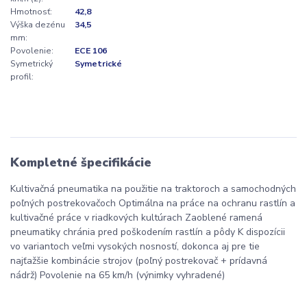
Hmotnosť:
42,8
Výška dezénu
34,5
mm:
Povolenie:
ECE 106
Symetrický
Symetrické
profil:
Kompletné špecifikácie
Kultivačná pneumatika na použitie na traktoroch a samochodných
poľných postrekovačoch Optimálna na práce na ochranu rastlín a
kultivačné práce v riadkových kultúrach Zaoblené ramená
pneumatiky chránia pred poškodením rastlín a pôdy K dispozícii
vo variantoch veľmi vysokých nosností, dokonca aj pre tie
najťažšie kombinácie strojov (poľný postrekovač + prídavná
nádrž) Povolenie na 65 km/h (výnimky vyhradené)