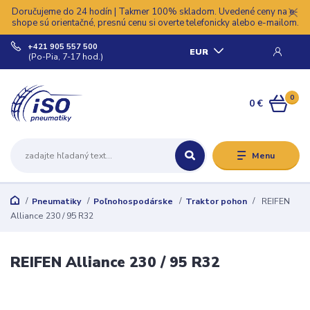
Doručujeme do 24 hodín | Takmer 100% skladom. Uvedené ceny na e-
shope sú orientačné, presnú cenu si overte telefonicky alebo e-mailom.
+421 905 557 500
EUR
(Po-Pia, 7-17 hod.)
0
0 €
Menu
Pneumatiky
Poľnohospodárske
Traktor pohon
REIFEN
Alliance 230 / 95 R32
REIFEN Alliance 230 / 95 R32