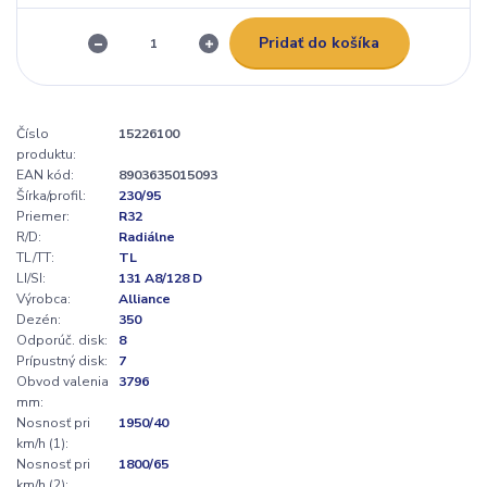
Pridať do košíka
Číslo
15226100
produktu:
EAN kód:
8903635015093
Šírka/profil:
230/95
Priemer:
R32
R/D:
Radiálne
TL/TT:
TL
LI/SI:
131 A8/128 D
Výrobca:
Alliance
Dezén:
350
Odporúč. disk:
8
Prípustný disk:
7
Obvod valenia
3796
mm:
Nosnosť pri
1950/40
km/h (1):
Nosnosť pri
1800/65
km/h (2):