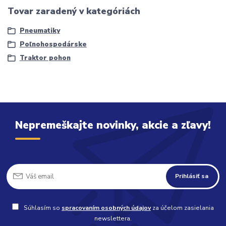
Tovar zaradený v kategóriách
Pneumatiky
Poľnohospodárske
Traktor pohon
Nepremeškajte novinky, akcie a zľavy!
Prihlásiť sa
Súhlasím so
spracovaním osobných údajov
za účelom zasielania
newslettera.