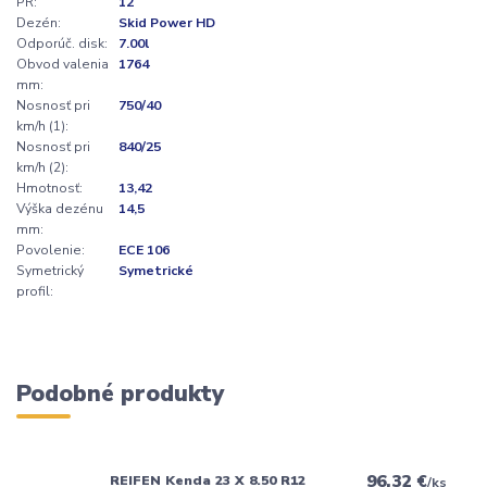
PR:
12
Dezén:
Skid Power HD
Odporúč. disk:
7.00l
Obvod valenia
1764
mm:
Nosnosť pri
750/40
km/h (1):
Nosnosť pri
840/25
km/h (2):
Hmotnosť:
13,42
Výška dezénu
14,5
mm:
Povolenie:
ECE 106
Symetrický
Symetrické
profil:
Podobné produkty
96,32 €
REIFEN Kenda 23 X 8.50 R12
/
ks