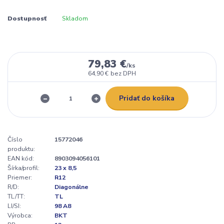
Dostupnosť
Skladom
79,83 €
/
ks
64,90 €
bez DPH
Pridať do košíka
Číslo
15772046
produktu:
EAN kód:
8903094056101
Šírka/profil:
23 x 8,5
Priemer:
R12
R/D:
Diagonálne
TL/TT:
TL
LI/SI:
98 A8
Výrobca:
BKT