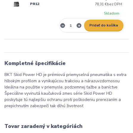
PR12
78,31 €
bez DPH
Skladom
Pridať do košíka
Kompletné špecifikácie
BKT Skid Power HD je prémiová priemyselná pneumatika s extra
hlbokým profilom a vynikajúcou trakciou a nárazuvzdornosou
Ideálna na použitie v priemysle, podzemnej ťažbe a baníctve
Špeciálne vyvinutá kaučuková zmes série Skid Power HD
poskytuje tú najlepšiu ochranu proti poškodeniu prerezaním a
prepichnutím zabezpečí tak dlhú životnosť
Tovar zaradený v kategóriách