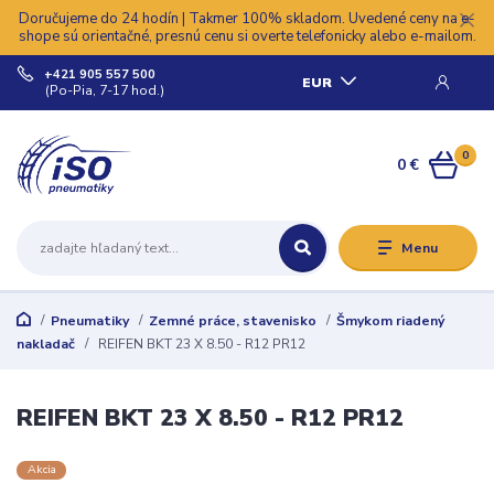
Doručujeme do 24 hodín | Takmer 100% skladom. Uvedené ceny na e-
shope sú orientačné, presnú cenu si overte telefonicky alebo e-mailom.
+421 905 557 500
EUR
(Po-Pia, 7-17 hod.)
0
0 €
Menu
Pneumatiky
Zemné práce, stavenisko
Šmykom riadený
nakladač
REIFEN BKT 23 X 8.50 - R12 PR12
REIFEN BKT 23 X 8.50 - R12 PR12
Akcia