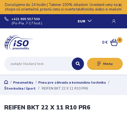
Doručujeme do 24 hodín | Takmer 100% skladom. Uvedené ceny na e-
shope sú orientačné, presnú cenu si overte telefonicky alebo e-mailom.
+421 905 557 500
EUR
(Po-Pia, 7-17 hod.)
0
0 €
Menu
Pneumatiky
Pneu pre záhradu a komunálnu techniku
Štvorkolka / šport
REIFEN BKT 22 X 11 R10 PR6
REIFEN BKT 22 X 11 R10 PR6