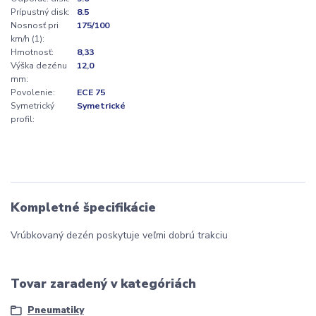
Prípustný disk:
8.5
Nosnosť pri
175/100
km/h (1):
Hmotnosť:
8,33
Výška dezénu
12,0
mm:
Povolenie:
ECE 75
Symetrický
Symetrické
profil:
Kompletné špecifikácie
Vrúbkovaný dezén poskytuje veľmi dobrú trakciu
Tovar zaradený v kategóriách
Pneumatiky