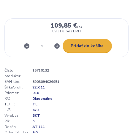
109,85 €
/
ks
89,31 €
bez DPH
Pridať do košíka
Číslo
15710132
produktu:
EAN kód:
8903094026951
Šírka/profil:
22 X 11
Priemer:
R10
R/D:
Diagonálne
TL/TT:
TL
LI/SI:
47 J
Výrobca:
BKT
PR:
6
Dezén:
AT 111
Odporúč. disk:
9.0