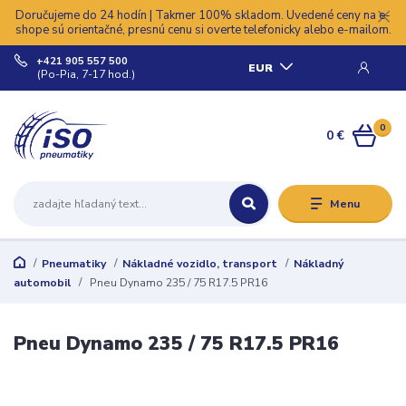
Doručujeme do 24 hodín | Takmer 100% skladom. Uvedené ceny na e-
shope sú orientačné, presnú cenu si overte telefonicky alebo e-mailom.
+421 905 557 500
EUR
(Po-Pia, 7-17 hod.)
0
0 €
Menu
Pneumatiky
Nákladné vozidlo, transport
Nákladný
automobil
Pneu Dynamo 235 / 75 R17.5 PR16
Pneu Dynamo 235 / 75 R17.5 PR16