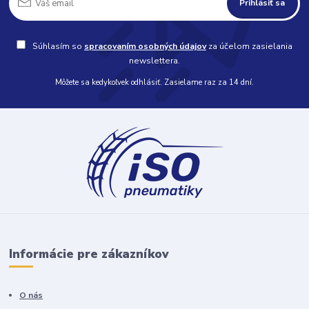
Prihlásiť sa
Súhlasím so
spracovaním osobných údajov
za účelom zasielania
newslettera.
Môžete sa kedykoľvek odhlásiť. Zasielame raz za 14 dní.
Informácie pre zákazníkov
O nás