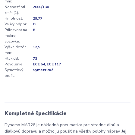
mm:
Nosnosť pri
2000/130
km/h (1):
Hmotnosť:
29,77
Valivý odpor:
D
Priľnavosť na
B
mokrej
vozovke:
Výška dezénu
12,5
mm:
Hluk dB:
73
Povolenie:
ECE 54, ECE 117
Symetrický
Symetrické
profil:
Kompletné špecifikácie
Dynamo MAR26 je nákladná pneumatika pre stredne dlhú a
diaľkovú dopravu a možno ju použiť na všetky polohy náprav. Jej