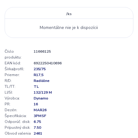
/
ks
Momentálne nie je k dispozícii
Číslo
11666125
produktu:
EAN kód:
6922250410696
Šírka/profil:
235/75
Priemer:
R17,5
R/D:
Radiálne
TL/TT:
TL
LI/SI:
132/129 M
Výrobca:
Dynamo
PR:
16
Dezén:
MAR26
Špecifikácia:
3PMSF
Odporúč. disk:
6.75
Prípustný disk:
7.50
Obvod valenia
2461