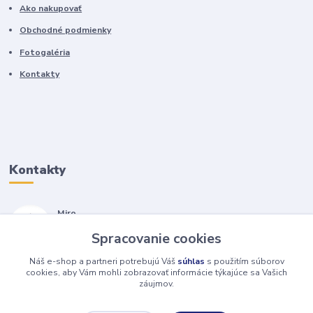
Ako nakupovať
Obchodné podmienky
Fotogaléria
Kontakty
Kontakty
Miro
+421 905 557 500
Spracovanie cookies
(Po-Pia, 7-17 hod.)
Náš e-shop a partneri potrebujú Váš
súhlas
s použitím súborov
isopneumatiky@isopneumatiky.sk
cookies, aby Vám mohli zobrazovať informácie týkajúce sa Vašich
záujmov.