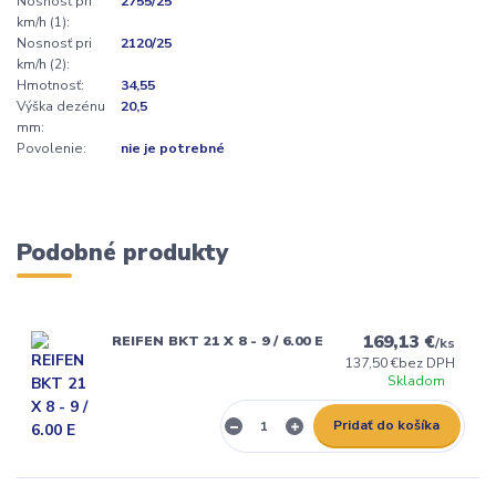
Nosnosť pri
2755/25
km/h (1):
Nosnosť pri
2120/25
km/h (2):
Hmotnosť:
34,55
Výška dezénu
20,5
mm:
Povolenie:
nie je potrebné
Podobné produkty
169,13 €
REIFEN BKT 21 X 8 - 9 / 6.00 E
/
ks
137,50 €
bez DPH
Skladom
Pridať do košíka