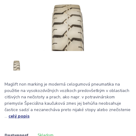
Maglift non marking je moderná celogumová pneumatika na
použitie na vysokozdvižných vozíkoch predovšetkým v oblastiach
citlivých na nečistoty a prach, ako napr. v potravinárskom
priemysle Špeciálna kaučuková zmes jej behúňa neobsahuje
častice sadzí a nezanecháva preto nijaké stopy alebo znečistenie
...
celý popis
Dostupnosť
Skladom