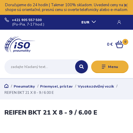
Doručujeme do 24 hodín | Takmer 100% skladom. Uvedené ceny na e-
shope sú orientačné, presnú cenu si overte telefonicky alebo e-mailom.
+421 905 557 500
EUR
(Po-Pia, 7-17 hod.)
0
0 €
Menu
Pneumatiky
Priemysel, prístav
Vysokozdvižný vozík
REIFEN BKT 21 X 8 - 9 / 6.00 E
REIFEN BKT 21 X 8 - 9 / 6.00 E