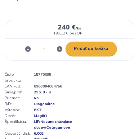
240 €
/
ks
195,12 €
bez DPH
Pridať do košíka
Číslo
15770095
produktu:
EAN kód:
8903094054756
Šírka/profil:
21 X 8 - 9
Priemer:
R6
R/D:
Diagonálne
Výrobca:
BKT
Dezén:
Maglift
Špecifikácia:
LIP/Nezanechávajúce
stopy/Celogumové
Odporúč. disk:
6,00E