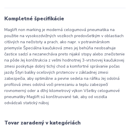
Kompletné špecifikácie
Maglift non marking je moderná celogumová pneumatika na
použitie na vysokozdvižných vozíkoch predovšetkým v oblastiach
citlivých na nečistoty a prach, ako napr. v potravinárskom
priemysle Špeciálna kaučuková zmes jej behúňa neobsahuje
častice sadzí a nezanecháva preto nijaké stopy alebo znečistenie
na pôde Jej konštrukcia z veľmi hodnotnej 3-vrstvovej kaučukovej
zmesi poskytuje dobrý tichý chod a komfortné správanie počas
jazdy Štyri balíky oceľových prstencov v základnej zmesi
zabezpečia, aby optimálne a pevne sedela na ráfiku Jej odolná
profilová zmes odolná voči prerezaniu a teplu zabezpečí
rovnomerný oder a dlhý kilometrový výkon Všetky celogumové
pneumatiky Maglift sú konštruované tak, aby od vozidla
odvádzali statický náboj
Tovar zaradený v kategóriách