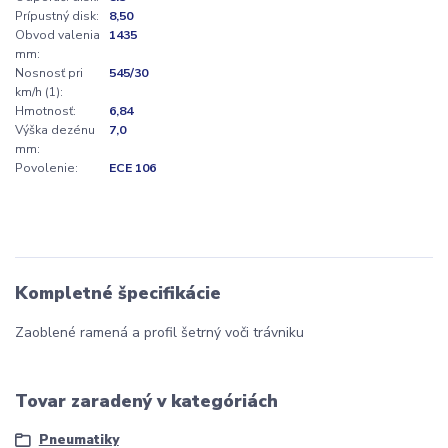
Prípustný disk:
8,50
Obvod valenia
1435
mm:
Nosnosť pri
545/30
km/h (1):
Hmotnosť:
6,84
Výška dezénu
7,0
mm:
Povolenie:
ECE 106
Kompletné špecifikácie
Zaoblené ramená a profil šetrný voči trávniku
Tovar zaradený v kategóriách
Pneumatiky