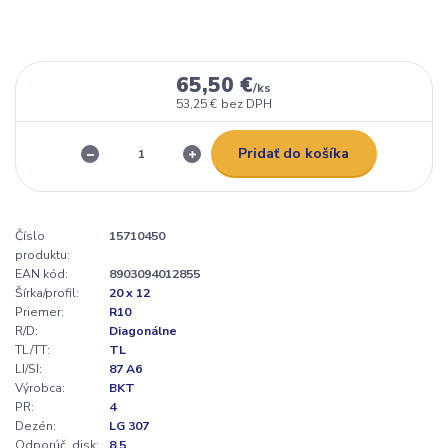
65,50 €
/
ks
53,25 €
bez DPH
Pridať do košíka
Číslo
15710450
produktu:
EAN kód:
8903094012855
Šírka/profil:
20 x 12
Priemer:
R10
R/D:
Diagonálne
TL/TT:
TL
LI/SI:
87 A6
Výrobca:
BKT
PR:
4
Dezén:
LG 307
Odporúč. disk:
8.5