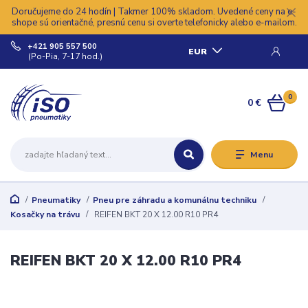
Doručujeme do 24 hodín | Takmer 100% skladom. Uvedené ceny na e-
shope sú orientačné, presnú cenu si overte telefonicky alebo e-mailom.
+421 905 557 500
EUR
(Po-Pia, 7-17 hod.)
0
0 €
Menu
Pneumatiky
Pneu pre záhradu a komunálnu techniku
Kosačky na trávu
REIFEN BKT 20 X 12.00 R10 PR4
REIFEN BKT 20 X 12.00 R10 PR4