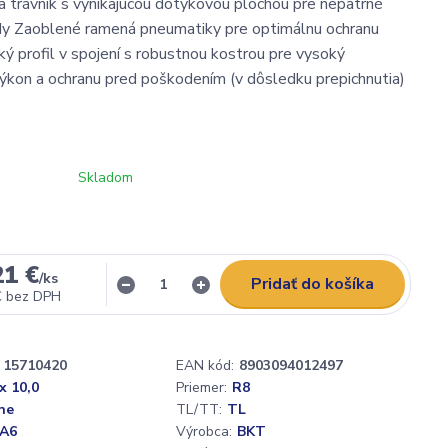
 trávnik s vynikajúcou dotykovou plochou pre nepatrné
dy Zaoblené ramená pneumatiky pre optimálnu ochranu
ký profil v spojení s robustnou kostrou pre vysoký
ýkon a ochranu pred poškodením (v dôsledku prepichnutia)
Skladom
21 €
/
ks
Pridať do košíka
€
bez DPH
15710420
EAN kód:
8903094012497
x 10,0
Priemer:
R8
ne
TL/TT:
TL
 A6
Výrobca:
BKT