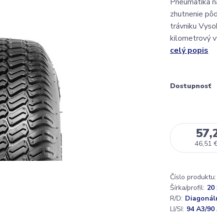
Pneumatika na
zhutnenie pô
trávniku Vyso
kilometrový v
celý popis
Dostupnosť
57,
46,51 
Číslo produktu:
Šírka/profil:
20 
R/D:
Diagonál
LI/SI:
94 A3/90