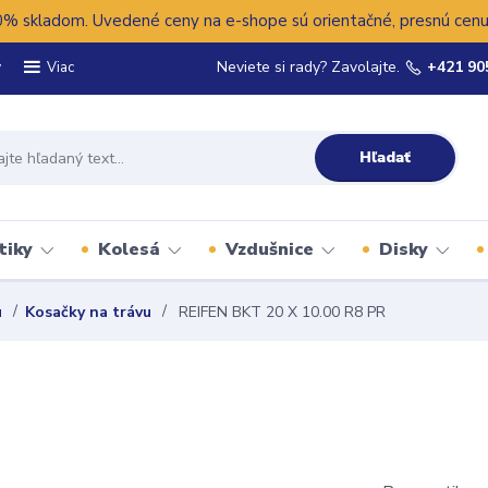
 skladom. Uvedené ceny na e-shope sú orientačné, presnú cenu 
y
Neviete si rady? Zavolajte.
+421 90
Viac
Hľadať
tiky
Kolesá
Vzdušnice
Disky
u
Kosačky na trávu
REIFEN BKT 20 X 10.00 R8 PR