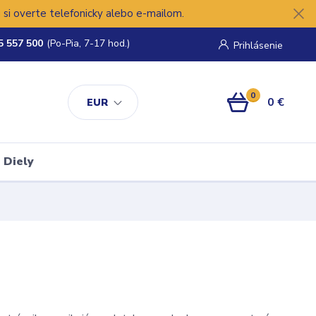
si overte telefonicky alebo e-mailom.
5 557 500
(Po-Pia, 7-17 hod.)
Prihlásenie
0
0 €
EUR
Diely