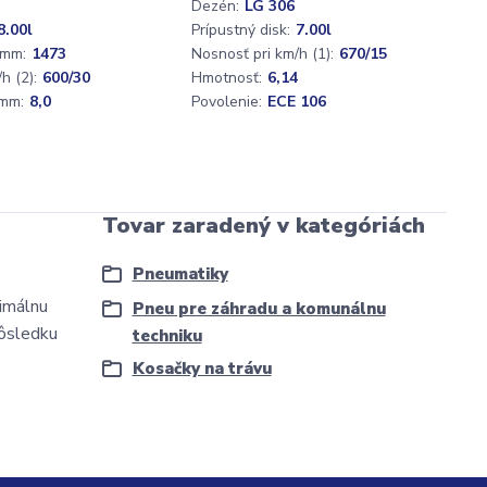
Dezén:
LG 306
8.00l
Prípustný disk:
7.00l
 mm:
1473
Nosnosť pri km/h (1):
670/15
h (2):
600/30
Hmotnosť:
6,14
mm:
8,0
Povolenie:
ECE 106
Tovar zaradený v kategóriách
Pneumatiky
imálnu
Pneu pre záhradu a komunálnu
dôsledku
techniku
Kosačky na trávu