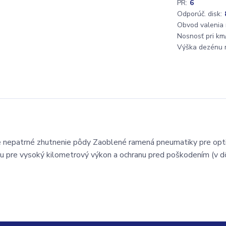
PR:
6
Odporúč. disk:
Obvod valenia
Nosnosť pri km/
Výška dezénu 
re nepatrné zhutnenie pôdy Zaoblené ramená pneumatiky pre opt
rou pre vysoký kilometrový výkon a ochranu pred poškodením (v 