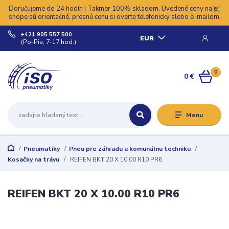
Doručujeme do 24 hodín | Takmer 100% skladom. Uvedené ceny na e-
shope sú orientačné, presnú cenu si overte telefonicky alebo e-mailom.
+421 905 557 500
EUR
(Po-Pia, 7-17 hod.)
0
0 €
Menu
Pneumatiky
Pneu pre záhradu a komunálnu techniku
Kosačky na trávu
REIFEN BKT 20 X 10.00 R10 PR6
REIFEN BKT 20 X 10.00 R10 PR6