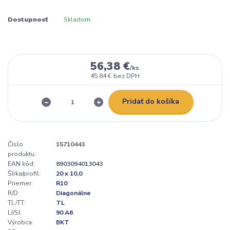
Dostupnosť
Skladom
56,38 €
/
ks
45,84 €
bez DPH
Pridať do košíka
Číslo
15710443
produktu:
EAN kód:
8903094013043
Šírka/profil:
20 x 10,0
Priemer:
R10
R/D:
Diagonálne
TL/TT:
TL
LI/SI:
90 A6
Výrobca:
BKT