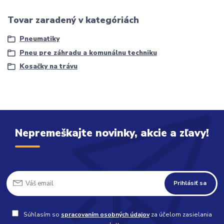
Tovar zaradený v kategóriách
Pneumatiky
Pneu pre záhradu a komunálnu techniku
Kosačky na trávu
Nepremeškajte novinky, akcie a zľavy!
Prihlásiť sa
Súhlasím so
spracovaním osobných údajov
za účelom zasielania