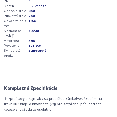
PR:
6
Dezén:
LG Smooth
Odporúč. disk:
8.00
Prípustný disk:
7.00
Obvod valenia
1450
mm:
Nosnosť pri
600/30
km/h (1):
Hmotnosť:
5,68
Povolenie:
ECE 106
Symetrický
Symetrické
profil:
Kompletné špecifikácie
Bezprofilový dizajn, aby sa predišlo akýmkoľvek škodám na
trávniku Údaje o hmotnosti (kg) pre zaťažené, príp. riadiace
koleso si vyžiadajte osobitne