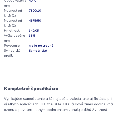
Obvod valenia
4040
mm:
Nosnosť pri
7100/10
km/h (1):
Nosnosť pri
4875/50
km/h (2):
Hmotnosť:
140,05
Výška dezénu
18,5
mm:
Povolenie:
nie je potrebné
Symetrický
Symetrické
profil:
Kompletné špecifikácie
Vynikajúce samočistenie a tá najlepšia trakcia, ako aj flotácia pri
všetkých aplikáciách OFF the ROAD Kaučuková zmes odolná voči
ozónu a poveternostným podmienkam zaručuje dlhú životnosť