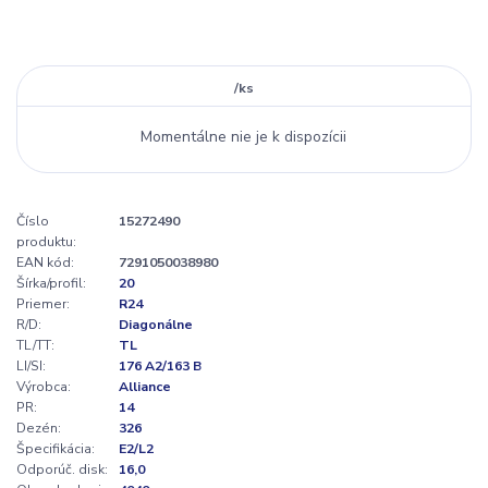
/
ks
Momentálne nie je k dispozícii
Číslo
15272490
produktu:
EAN kód:
7291050038980
Šírka/profil:
20
Priemer:
R24
R/D:
Diagonálne
TL/TT:
TL
LI/SI:
176 A2/163 B
Výrobca:
Alliance
PR:
14
Dezén:
326
Špecifikácia:
E2/L2
Odporúč. disk:
16,0