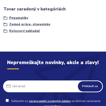
Tovar zaradený v kategóriách
Pneumatiky
Zemné práce, stavenisko
Kolesový nakladač
Nepremeškajte novinky, akcie a zľavy!
Prihlásiť sa
Súhlasím so
spracovaním osobných údajov
za účelom zasielania