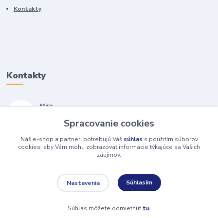
Kontakty
Kontakty
Miro
+421 905 557 500
Spracovanie cookies
(Po-Pia, 7-17 hod.)
Náš e-shop a partneri potrebujú Váš
súhlas
s použitím súborov
isopneumatiky@isopneumatiky.sk
cookies, aby Vám mohli zobrazovať informácie týkajúce sa Vašich
záujmov.
Súhlasím
Nastavenia
Súhlas môžete odmietnuť
tu
.
Vytvorené na
Eshop-rychlo.sk