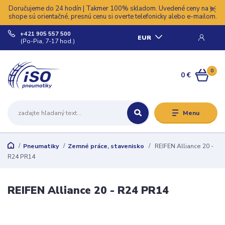
Doručujeme do 24 hodín | Takmer 100% skladom. Uvedené ceny na e-
shope sú orientačné, presnú cenu si overte telefonicky alebo e-mailom.
+421 905 557 500
EUR
(Po-Pia, 7-17 hod.)
0
0 €
Menu
Pneumatiky
Zemné práce, stavenisko
REIFEN Alliance 20 -
R24 PR14
REIFEN Alliance 20 - R24 PR14