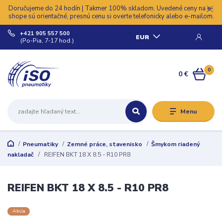
Doručujeme do 24 hodín | Takmer 100% skladom. Uvedené ceny na e-
shope sú orientačné, presnú cenu si overte telefonicky alebo e-mailom.
+421 905 557 500
EUR
(Po-Pia, 7-17 hod.)
0
0 €
Menu
Pneumatiky
Zemné práce, stavenisko
Šmykom riadený
nakladač
REIFEN BKT 18 X 8.5 - R10 PR8
REIFEN BKT 18 X 8.5 - R10 PR8
Akcia