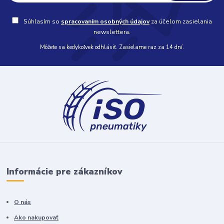
Súhlasím so
spracovaním osobných údajov
za účelom zasielania
newslettera.
Môžete sa kedykoľvek odhlásiť. Zasielame raz za 14 dní.
Informácie pre zákazníkov
O nás
Ako nakupovať