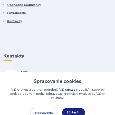
Obchodné podmienky
Fotogaléria
Kontakty
Kontakty
Miro
+421 905 557 500
Spracovanie cookies
(Po-Pia, 7-17 hod.)
Náš e-shop a partneri potrebujú Váš
súhlas
s použitím súborov
isopneumatiky@isopneumatiky.sk
cookies, aby Vám mohli zobrazovať informácie týkajúce sa Vašich
záujmov.
Súhlasím
Nastavenia