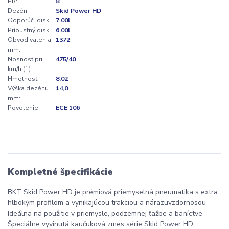
PR:
8
Dezén:
Skid Power HD
Odporúč. disk:
7.00l
Prípustný disk:
6.00l
Obvod valenia
1372
mm:
Nosnosť pri
475/40
km/h (1):
Hmotnosť:
8,02
Výška dezénu
14,0
mm:
Povolenie:
ECE 106
Kompletné špecifikácie
BKT Skid Power HD je prémiová priemyselná pneumatika s extra
hlbokým profilom a vynikajúcou trakciou a nárazuvzdornosou
Ideálna na použitie v priemysle, podzemnej ťažbe a baníctve
Špeciálne vyvinutá kaučuková zmes série Skid Power HD