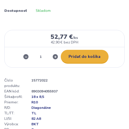
Dostupnosť
Skladom
52,77 €
/
ks
42,90 €
bez DPH
Pridať do košíka
Číslo
15772022
produktu:
EAN kód:
8903094055937
Šírka/profil:
18 x 8,5
Priemer:
R10
R/D:
Diagonálne
TL/TT:
TL
LI/SI:
82 A8
Výrobca:
BKT