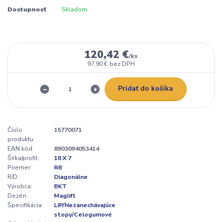
Dostupnosť
Skladom
120,42 €
/
ks
97,90 €
bez DPH
Pridať do košíka
Číslo
15770071
produktu:
EAN kód:
8903094053414
Šírka/profil:
18 X 7
Priemer:
R8
R/D:
Diagonálne
Výrobca:
BKT
Dezén:
Maglift
Špecifikácia:
LIP/Nezanechávajúce
stopy/Celogumové