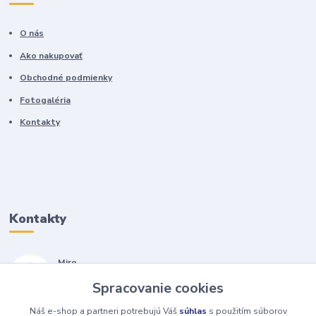
O nás
Ako nakupovať
Obchodné podmienky
Fotogaléria
Kontakty
Kontakty
Miro
+421 905 557 500
Spracovanie cookies
(Po-Pia, 7-17 hod.)
Náš e-shop a partneri potrebujú Váš
súhlas
s použitím súborov
isopneumatiky@isopneumatiky.sk