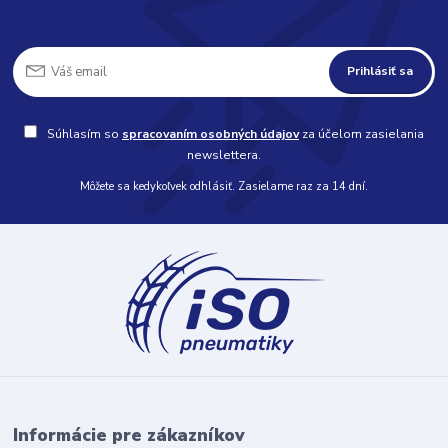
Prihlásiť sa
Súhlasím so
spracovaním osobných údajov
za účelom zasielania
newslettera.
Môžete sa kedykoľvek odhlásiť. Zasielame raz za 14 dní.
Informácie pre zákazníkov