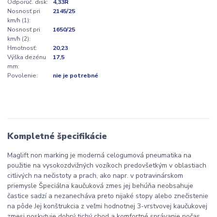
Odporúč. disk:
4,33R
Nosnosť pri
2145/25
km/h (1):
Nosnosť pri
1650/25
km/h (2):
Hmotnosť:
20,23
Výška dezénu
17,5
mm:
Povolenie:
nie je potrebné
Kompletné špecifikácie
Maglift non marking je moderná celogumová pneumatika na
použitie na vysokozdvižných vozíkoch predovšetkým v oblastiach
citlivých na nečistoty a prach, ako napr. v potravinárskom
priemysle Špeciálna kaučuková zmes jej behúňa neobsahuje
častice sadzí a nezanecháva preto nijaké stopy alebo znečistenie
na pôde Jej konštrukcia z veľmi hodnotnej 3-vrstvovej kaučukovej
zmesi poskytuje dobrý tichý chod a komfortné správanie počas