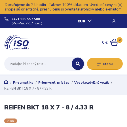
Doručujeme do 24 hodín | Takmer 100% skladom. Uvedené ceny na e-
shope sú orientačné, presnú cenu si overte telefonicky alebo e-mailom.
+421 905 557 500
EUR
(Po-Pia, 7-17 hod.)
0
0 €
Menu
Pneumatiky
Priemysel, prístav
Vysokozdvižný vozík
REIFEN BKT 18 X 7 - 8 / 4.33 R
REIFEN BKT 18 X 7 - 8 / 4.33 R
Akcia