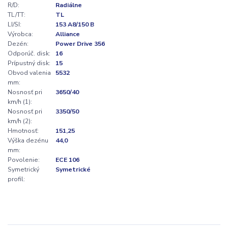
R/D:
Radiálne
TL/TT:
TL
LI/SI:
153 A8/150 B
Výrobca:
Alliance
Dezén:
Power Drive 356
Odporúč. disk:
16
Prípustný disk:
15
Obvod valenia
5532
mm:
Nosnosť pri
3650/40
km/h (1):
Nosnosť pri
3350/50
km/h (2):
Hmotnosť:
151,25
Výška dezénu
44,0
mm:
Povolenie:
ECE 106
Symetrický
Symetrické
profil: