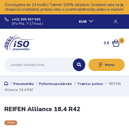
Doručujeme do 24 hodín | Takmer 100% skladom. Uvedené ceny na e-
shope sú orientačné, presnú cenu si overte telefonicky alebo e-mailom.
+421 905 557 500
EUR
(Po-Pia, 7-17 hod.)
0
0 €
Menu
Pneumatiky
Poľnohospodárske
Traktor pohon
REIFEN
Alliance 18.4 R42
REIFEN Alliance 18.4 R42
Akcia