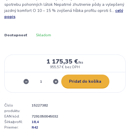
spotrebu pohonných látok Nepatrné zhutnenie pôdy a vylepšený
jazdný komfort O 10 – 15 % zvýšená hĺbka profilu oproti š...
celý
popis
Dostupnosť
Skladom
1 175,35 €
/
ks
955,57 €
bez DPH
Pridať do košíka
Číslo
15227382
produktu:
EAN kód:
7291050045032
Šírka/profil:
18,4
Priemer:
R42