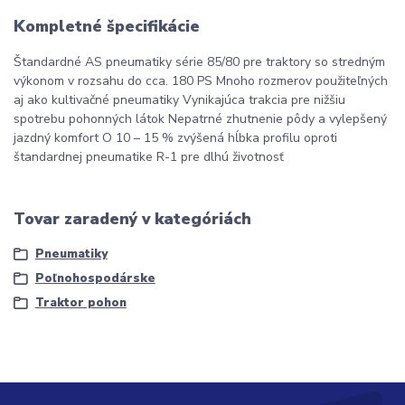
Kompletné špecifikácie
Štandardné AS pneumatiky série 85/80 pre traktory so stredným
výkonom v rozsahu do cca. 180 PS Mnoho rozmerov použiteľných
aj ako kultivačné pneumatiky Vynikajúca trakcia pre nižšiu
spotrebu pohonných látok Nepatrné zhutnenie pôdy a vylepšený
jazdný komfort O 10 – 15 % zvýšená hĺbka profilu oproti
štandardnej pneumatike R-1 pre dlhú životnosť
Tovar zaradený v kategóriách
Pneumatiky
Poľnohospodárske
Traktor pohon