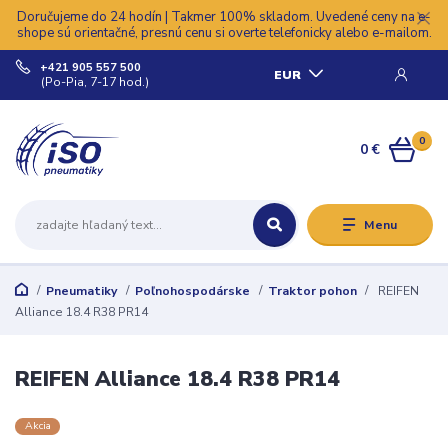
Doručujeme do 24 hodín | Takmer 100% skladom. Uvedené ceny na e-
shope sú orientačné, presnú cenu si overte telefonicky alebo e-mailom.
+421 905 557 500
EUR
(Po-Pia, 7-17 hod.)
0
0 €
Menu
Pneumatiky
Poľnohospodárske
Traktor pohon
REIFEN
Alliance 18.4 R38 PR14
REIFEN Alliance 18.4 R38 PR14
Akcia