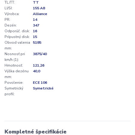
TL/TT:
TT
LI/SI:
155 A8
Výrobca:
Alliance
PR:
14
Dezén:
347
Odporúč. disk:
16
Prípustný disk:
15
Obvod valenia
5185
mm:
Nosnosť pri
3875/40
km/h (1):
Hmotnosť:
121,26
Výška dezénu
40,0
mm:
Povolenie:
ECE 106
Symetrický
Symetrické
profil:
Kompletné špecifikácie