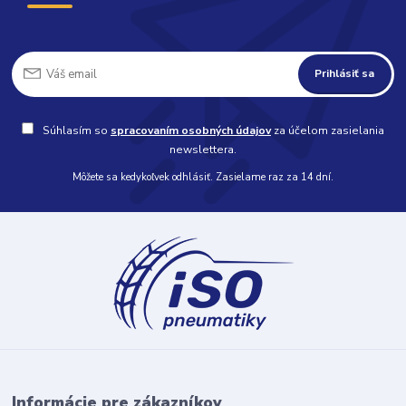
Prihlásiť sa
Súhlasím so
spracovaním osobných údajov
za účelom zasielania
newslettera.
Môžete sa kedykoľvek odhlásiť. Zasielame raz za 14 dní.
Informácie pre zákazníkov