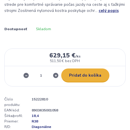
strede pre komfortné správanie počas jazdy na ceste aj s ťažkými
strojmi Zosilnená nylonová kostra poskytuje ochr...
celý popis
Dostupnosť
Skladom
629,15 €
/
ks
511,50 €
bez DPH
Pridať do košíka
Číslo
15222810
produktu:
EAN kód:
8903635001058
Šírka/profil:
18,4
Priemer:
R38
R/D:
Diagonálne