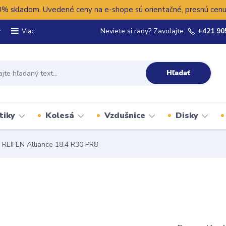
 skladom. Uvedené ceny na e-shope sú orientačné, presnú cenu 
y
Neviete si rady? Zavolajte.
+421 90
Viac
Hľadať
tiky
Kolesá
Vzdušnice
Disky
REIFEN Alliance 18.4 R30 PR8