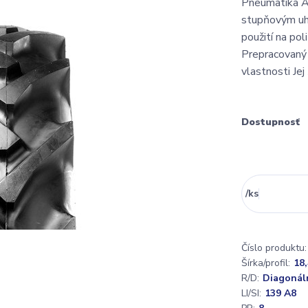
Pneumatika A
stupňovým uhl
použití na po
Prepracovaný 
vlastnosti Jej
Dostupnosť
/
ks
Číslo produktu:
Šírka/profil:
18,
R/D:
Diagonál
LI/SI:
139 A8