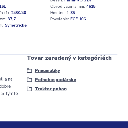
Dezén:
FarmPRO 324
16L
Obvod valenia mm:
4615
h (1):
2430/40
Hmotnosť:
85
mm:
37,7
Povolenie:
ECE 106
l:
Symetrické
Tovar zaradený v kategóriách
Pneumatiky
i a na
Poľnohospodárske
 dobré
Traktor pohon
a S týmto