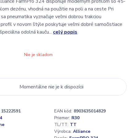
lliance FarmPro 324 disponuje moderným profilom so 45-
om dezénu, vhodná na použitie na poli a na ceste Pri
li sa pneumatika vyznačuje veľmi dobrou trakciou
profil v novom štýle poskytuje veľmi dobré samočistiace
 špeciálna odolná kauču...
celý popis
Nie je skladom
Momentálne nie je k dispozícii
15222591
EAN kód:
8903635014829
4
Priemer:
R30
ne
TL/TT:
TT
Výrobca:
Alliance