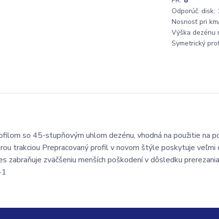
PR:
8
Odporúč. disk:
Nosnosť pri km/
Výška dezénu 
Symetrický profi
ilom so 45-stupňovým uhlom dezénu, vhodná na použitie na pol
brou trakciou Prepracovaný profil v novom štýle poskytuje veľmi
mes zabraňuje zväčšeniu menších poškodení v dôsledku prerezani
-1