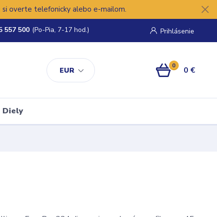
si overte telefonicky alebo e-mailom.
5 557 500
(Po-Pia, 7-17 hod.)
Prihlásenie
0
0 €
EUR
Diely