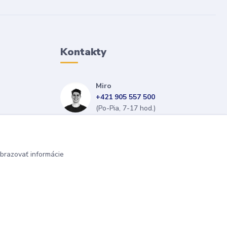
Kontakty
Miro
+421 905 557 500
(Po-Pia, 7-17 hod.)
isopneumatiky@isopneumatiky.sk
brazovať informácie
Vytvorené na
Eshop-rychlo.sk