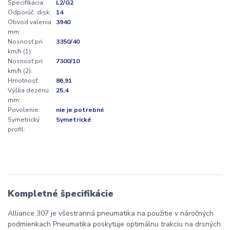
Špecifikácia:
L2/G2
Odporúč. disk:
14
Obvod valenia
3940
mm:
Nosnosť pri
3350/40
km/h (1):
Nosnosť pri
7300/10
km/h (2):
Hmotnosť:
86,91
Výška dezénu
25,4
mm:
Povolenie:
nie je potrebné
Symetrický
Symetrické
profil:
Kompletné špecifikácie
Alliance 307 je všestranná pneumatika na použitie v náročných
podmienkach Pneumatika poskytuje optimálnu trakciu na drsných