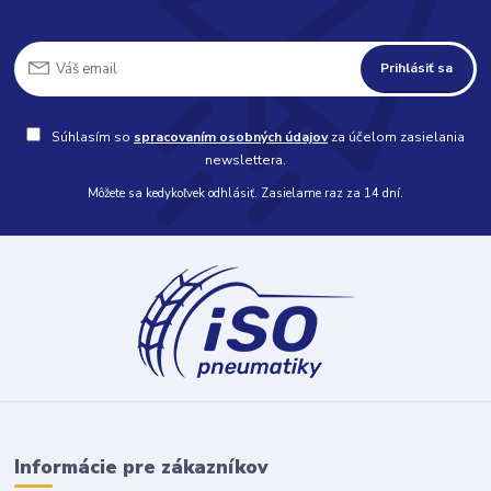
Prihlásiť sa
Súhlasím so
spracovaním osobných údajov
za účelom zasielania
newslettera.
Môžete sa kedykoľvek odhlásiť. Zasielame raz za 14 dní.
Informácie pre zákazníkov