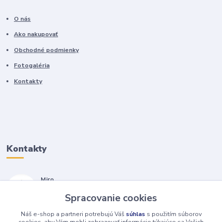
O nás
Ako nakupovať
Obchodné podmienky
Fotogaléria
Kontakty
Kontakty
Miro
+421 905 557 500
Spracovanie cookies
(Po-Pia, 7-17 hod.)
Náš e-shop a partneri potrebujú Váš
súhlas
s použitím súborov
isopneumatiky@isopneumatiky.sk
cookies, aby Vám mohli zobrazovať informácie týkajúce sa Vašich