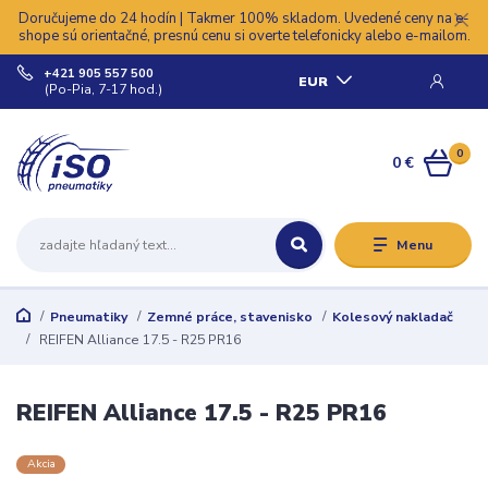
Doručujeme do 24 hodín | Takmer 100% skladom. Uvedené ceny na e-
shope sú orientačné, presnú cenu si overte telefonicky alebo e-mailom.
+421 905 557 500
EUR
(Po-Pia, 7-17 hod.)
0
0 €
Menu
Pneumatiky
Zemné práce, stavenisko
Kolesový nakladač
REIFEN Alliance 17.5 - R25 PR16
REIFEN Alliance 17.5 - R25 PR16
Akcia