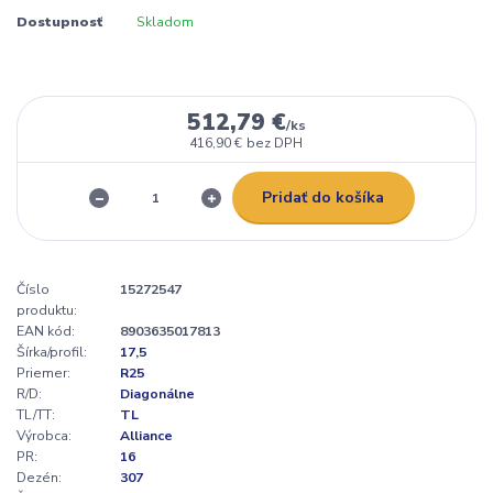
Dostupnosť
Skladom
512,79 €
/
ks
416,90 €
bez DPH
Pridať do košíka
Číslo
15272547
produktu:
EAN kód:
8903635017813
Šírka/profil:
17,5
Priemer:
R25
R/D:
Diagonálne
TL/TT:
TL
Výrobca:
Alliance
PR:
16
Dezén:
307