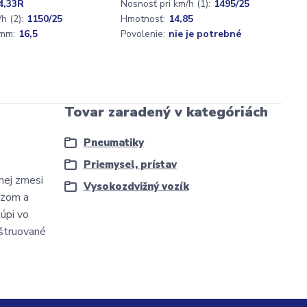
4,33R
Nosnosť pri km/h (1):
1495/25
h (2):
1150/25
Hmotnosť:
14,85
mm:
16,5
Povolenie:
nie je potrebné
Tovar zaradený v kategóriách
Pneumatiky
Priemysel, prístav
nej zmesi
Vysokozdvižný vozík
ezom a
úpi vo
nštruované