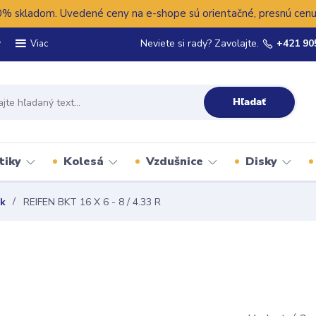
 skladom. Uvedené ceny na e-shope sú orientačné, presnú cenu 
y
Neviete si rady? Zavolajte.
+421 90
Viac
Hľadať
tiky
Kolesá
Vzdušnice
Disky
ík
REIFEN BKT 16 X 6 - 8 / 4.33 R