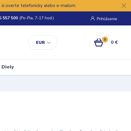
si overte telefonicky alebo e-mailom.
5 557 500
(Po-Pia, 7-17 hod.)
Prihlásenie
0
0 €
EUR
Diely