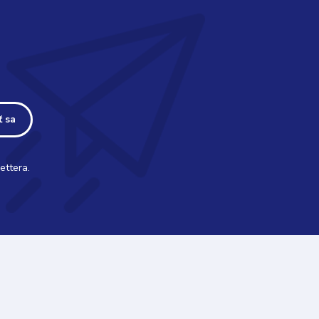
ť sa
ettera.