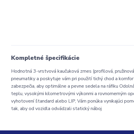
Kompletné špecifikácie
Hodnotná 3-vrstvová kaučuková zmes (profilová, pružino
pneumatiky a poskytuje vám pri použití tichý chod a komfo
zabezpečia, aby optimálne a pevne sedela na ráfiku Odolná
teplu, vysokými kilometrovými výkonmi a rovnomerným op
vyhotovení štandard alebo LIP, Vám ponúka vynikajúci po
tak, aby od vozidla odvádzali statický náboj