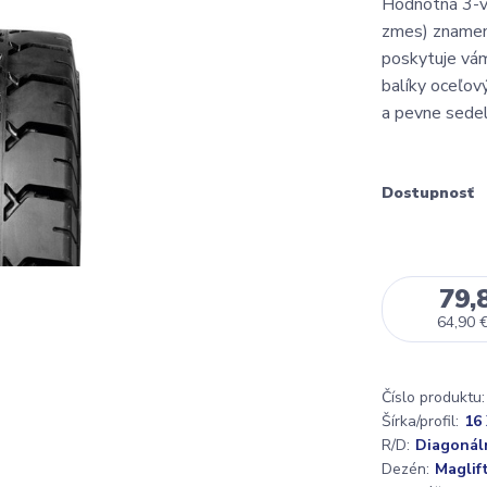
Hodnotná 3-vr
zmes) znamen
poskytuje vám
balíky oceľov
a pevne sedela
Dostupnosť
79,
64,90 
Číslo produktu:
Šírka/profil:
16 
R/D:
Diagonál
Dezén:
Maglif