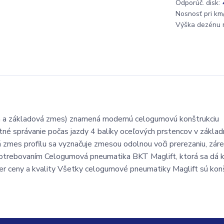
Odporúč. disk:
Nosnosť pri km/
Výška dezénu 
vá a základová zmes) znamená modernú celogumovú konštrukciu
rtné správanie počas jazdy 4 balíky oceľových prstencov v základ
 zmes profilu sa vyznačuje zmesou odolnou voči prerezaniu, zár
otrebovaním Celogumová pneumatika BKT Maglift, ktorá sa dá k
mer ceny a kvality Všetky celogumové pneumatiky Maglift sú ko