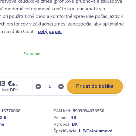
stvová kaučuková zmes (profilová, pružinová a základová
á modernú celogumovú konštrukciu pneumatiky a
 pri použití tichý chod a komfortné správanie počas jazdy 4
ých prstencov v základnej zmesi zabezpečia, aby optimálne
 na ráfiku Odol...
celý popis
Skladom
83 €
/
ks
Pridať do košíka
€
bez DPH
15770066
EAN kód:
8903094036950
X 6
Priemer:
R8
ne
Výrobca:
BKT
t
Špecifikácia:
LIP/Celogumové