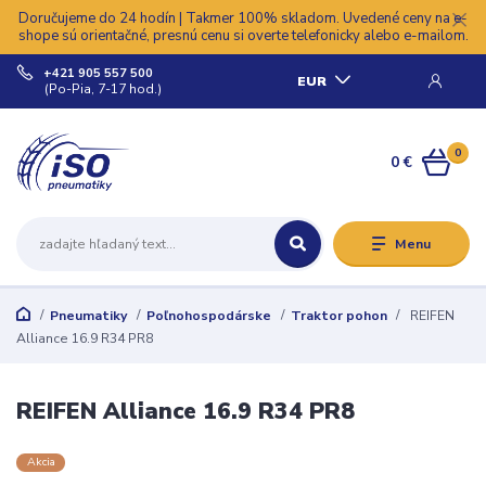
Doručujeme do 24 hodín | Takmer 100% skladom. Uvedené ceny na e-
shope sú orientačné, presnú cenu si overte telefonicky alebo e-mailom.
+421 905 557 500
EUR
(Po-Pia, 7-17 hod.)
0
0 €
Menu
Pneumatiky
Poľnohospodárske
Traktor pohon
REIFEN
Alliance 16.9 R34 PR8
REIFEN Alliance 16.9 R34 PR8
Akcia