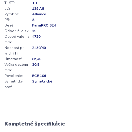
TL/TT:
TT
LI/SI:
139 A8
Výrobca:
Alliance
PR:
8
Dezén:
FarmPRO 324
Odporúč. disk:
15
Obvod valenia
4720
mm:
Nosnosť pri
2430/40
km/h (1):
Hmotnosť:
86,49
Výška dezénu
30,8
mm:
Povolenie:
ECE 106
Symetrický
Symetrické
profil:
Kompletné špecifikácie