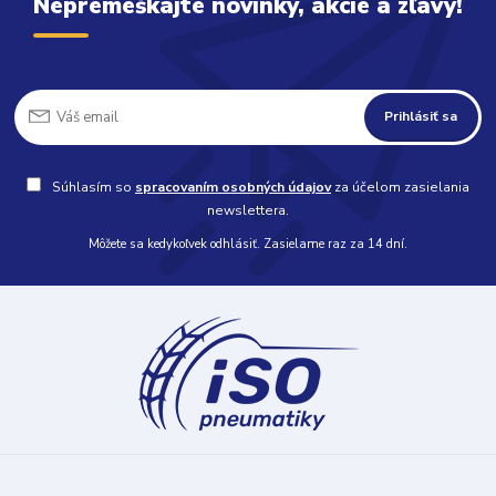
Nepremeškajte novinky, akcie a zľavy!
Prihlásiť sa
Súhlasím so
spracovaním osobných údajov
za účelom zasielania
newslettera.
Môžete sa kedykoľvek odhlásiť. Zasielame raz za 14 dní.