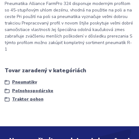
Pneumatika Alliance FarmPro 324 disponuje moderným profilom
so 45-stupňovým uhlom dezénu, vhodná na použitie na poli a na
ceste Pri použití na poli sa pneumatika vyznačuje veľmi dobrou
trakciou Prepracovaný profil v novom štýle poskytuje veľmi dobré
samočistiace vlastnosti Jej špeciálna odolná kaučuková zmes
zabraňuje zväčšeniu menších poškodení v dôsledku prerezania S
týmto profilom možno zakúpiť kompletný sortiment pneumatík R-
1
Tovar zaradený v kategóriách
Pneumatiky
Poľnohospodárske
Traktor pohon