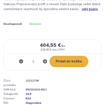
trakciou Prepracovaný profil v novom štýle poskytuje veľmi dobré
samočistiace vlastnosti Jej špeciálna odolná kauču...
celý popis
Dostupnosť
Skladom
404,55 €
/
ks
328,90 €
bez DPH
Pridať do košíka
Číslo
15222708
produktu:
EAN kód:
8903635014812
Šírka/profil:
16,9
Priemer:
R34
R/D:
Diagonálne