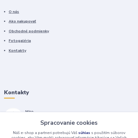
O nás
Ako nakupovať
Obchodné podmienky
Fotogaléria
Kontakty
Kontakty
Miro
+421 905 557 500
Spracovanie cookies
(Po-Pia, 7-17 hod.)
Náš e-shop a partneri potrebujú Váš
súhlas
s použitím súborov
isopneumatiky@isopneumatiky.sk
cookies, aby Vám mohli zobrazovať informácie týkajúce sa Vašich