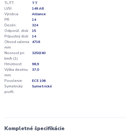
TL/TT:
TT
LI/SI:
149 A8
Výrobca:
Alliance
PR:
14
Dezén:
324
Odporúč. disk:
15
Prípustný disk:
14
Obvod valenia
4716
mm:
Nosnosť pri
3250/40
km/h (1):
Hmotnosť:
98,9
Výška dezénu
37,0
mm:
Povolenie:
ECE 106
Symetrický
Symetrické
profil:
Kompletné špecifikácie