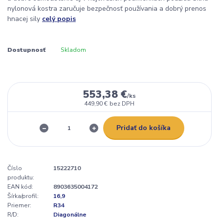
nylonová kostra zaručuje bezpečnosť používania a dobrý prenos
hnacej sily
celý popis
Dostupnosť
Skladom
553,38 €
/
ks
449,90 €
bez DPH
Pridať do košíka
Číslo
15222710
produktu:
EAN kód:
8903635004172
Šírka/profil:
16,9
Priemer:
R34
R/D:
Diagonálne