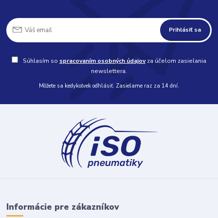
Prihlásiť sa
Súhlasím so
spracovaním osobných údajov
za účelom zasielania
newslettera.
Môžete sa kedykoľvek odhlásiť. Zasielame raz za 14 dní.
Informácie pre zákazníkov