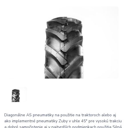
Diagonálne AS pneumatiky na použitie na traktoroch alebo aj
ako implementné pneumatiky Zuby v uhle 45° pre vysokú trakciu
a dobré samočistenie aj v najtvrdších podmienkach použitia Silná