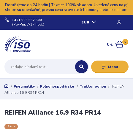
Doručujeme do 24 hodín | Takmer 100% skladom. Uvedené ceny na e-
shope sú orientačné, presnú cenu si overte telefonicky alebo e-mailom.
+421 905 557 500
EUR
(Po-Pia, 7-17 hod.)
0
0 €
Menu
Pneumatiky
Poľnohospodárske
Traktor pohon
REIFEN
Alliance 16.9 R34 PR14
REIFEN Alliance 16.9 R34 PR14
Akcia