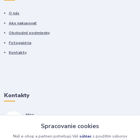
O nás
Ako nakupovať
Obchodné podmienky
Fotogaléria
Kontakty
Kontakty
Miro
+421 905 557 500
Spracovanie cookies
(Po-Pia, 7-17 hod.)
Náš e-shop a partneri potrebujú Váš
súhlas
s použitím súborov
isopneumatiky@isopneumatiky.sk