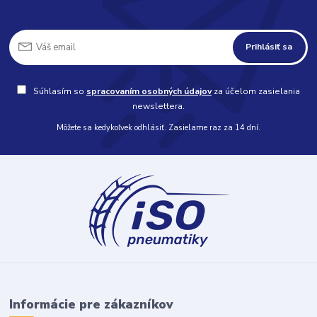
Prihlásiť sa
Súhlasím so
spracovaním osobných údajov
za účelom zasielania
newslettera.
Môžete sa kedykoľvek odhlásiť. Zasielame raz za 14 dní.
Informácie pre zákazníkov