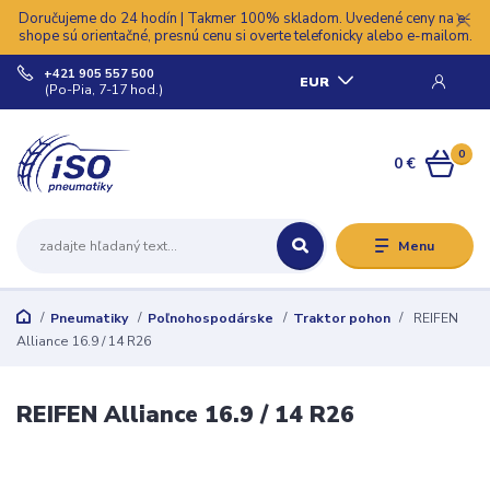
Doručujeme do 24 hodín | Takmer 100% skladom. Uvedené ceny na e-
shope sú orientačné, presnú cenu si overte telefonicky alebo e-mailom.
+421 905 557 500
EUR
(Po-Pia, 7-17 hod.)
0
0 €
Menu
Pneumatiky
Poľnohospodárske
Traktor pohon
REIFEN
Alliance 16.9 / 14 R26
REIFEN Alliance 16.9 / 14 R26