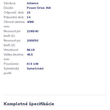
Výrobca:
Alliance
Dezén:
Power Drive 356
Odporúč. disk:
15
Prípustný disk:
14
Obvod valenia
4066
mm:
Nosnosť pri
2180/40
km/h (1):
Nosnosť pri
2000/50
km/h (2):
Hmotnosť:
86,18
Výška dezénu
45,5
mm:
Povolenie:
ECE 106
Symetrický
Symetrické
profil:
Kompletné špecifikácie