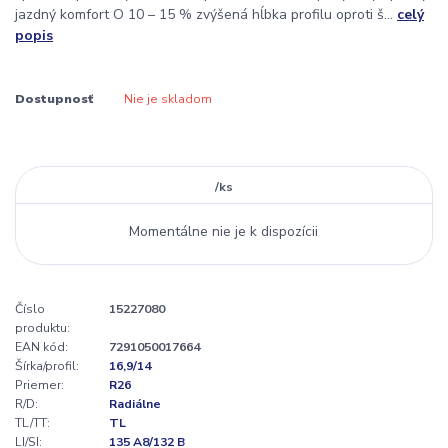
jazdný komfort O 10 – 15 % zvýšená hĺbka profilu oproti š...
celý
popis
Dostupnosť
Nie je skladom
/
ks
Momentálne nie je k dispozícii
Číslo
15227080
produktu:
EAN kód:
7291050017664
Šírka/profil:
16,9/14
Priemer:
R26
R/D:
Radiálne
TL/TT:
TL
LI/SI:
135 A8/132 B