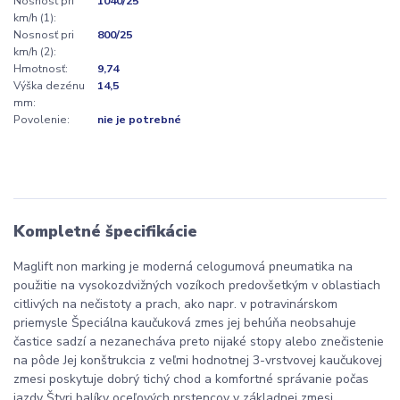
Nosnosť pri
1040/25
km/h (1):
Nosnosť pri
800/25
km/h (2):
Hmotnosť:
9,74
Výška dezénu
14,5
mm:
Povolenie:
nie je potrebné
Kompletné špecifikácie
Maglift non marking je moderná celogumová pneumatika na
použitie na vysokozdvižných vozíkoch predovšetkým v oblastiach
citlivých na nečistoty a prach, ako napr. v potravinárskom
priemysle Špeciálna kaučuková zmes jej behúňa neobsahuje
častice sadzí a nezanecháva preto nijaké stopy alebo znečistenie
na pôde Jej konštrukcia z veľmi hodnotnej 3-vrstvovej kaučukovej
zmesi poskytuje dobrý tichý chod a komfortné správanie počas
jazdy Štyri balíky oceľových prstencov v základnej zmesi