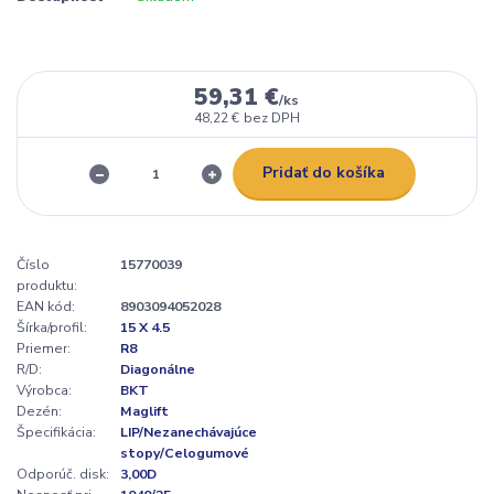
59,31 €
/
ks
48,22 €
bez DPH
Pridať do košíka
Číslo
15770039
produktu:
EAN kód:
8903094052028
Šírka/profil:
15 X 4.5
Priemer:
R8
R/D:
Diagonálne
Výrobca:
BKT
Dezén:
Maglift
Špecifikácia:
LIP/Nezanechávajúce
stopy/Celogumové
Odporúč. disk:
3,00D