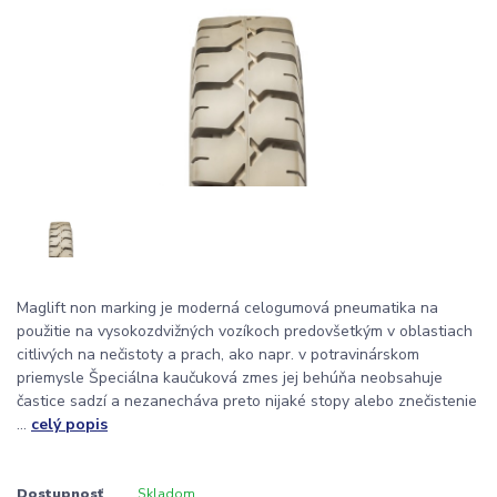
Maglift non marking je moderná celogumová pneumatika na
použitie na vysokozdvižných vozíkoch predovšetkým v oblastiach
citlivých na nečistoty a prach, ako napr. v potravinárskom
priemysle Špeciálna kaučuková zmes jej behúňa neobsahuje
častice sadzí a nezanecháva preto nijaké stopy alebo znečistenie
...
celý popis
Dostupnosť
Skladom