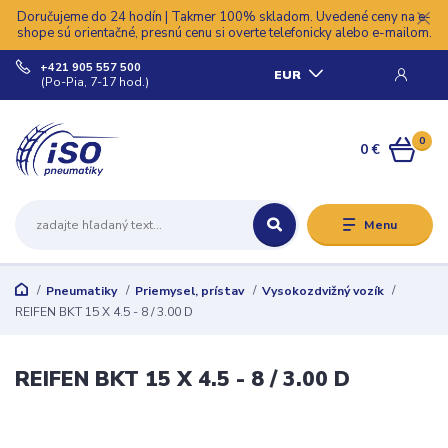
Doručujeme do 24 hodín | Takmer 100% skladom. Uvedené ceny na e-
shope sú orientačné, presnú cenu si overte telefonicky alebo e-mailom.
+421 905 557 500
EUR
(Po-Pia, 7-17 hod.)
0
0 €
Menu
Pneumatiky
Priemysel, prístav
Vysokozdvižný vozík
REIFEN BKT 15 X 4.5 - 8 / 3.00 D
REIFEN BKT 15 X 4.5 - 8 / 3.00 D