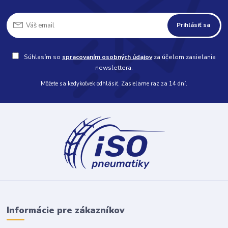
Prihlásiť sa
Súhlasím so
spracovaním osobných údajov
za účelom zasielania
newslettera.
Môžete sa kedykoľvek odhlásiť. Zasielame raz za 14 dní.
Informácie pre zákazníkov