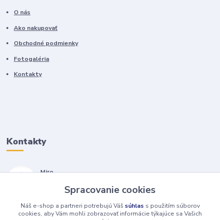
O nás
Ako nakupovať
Obchodné podmienky
Fotogaléria
Kontakty
Kontakty
Miro
+421 905 557 500
Spracovanie cookies
(Po-Pia, 7-17 hod.)
Náš e-shop a partneri potrebujú Váš
súhlas
s použitím súborov
isopneumatiky@isopneumatiky.sk
cookies, aby Vám mohli zobrazovať informácie týkajúce sa Vašich