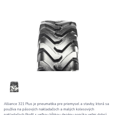
Alliance 321 Plus je pneumatika pre priemysel a stavby, ktorá sa
používa na pásových nakladačoch a malých kolesových
nakladačoch Profil s veľkou hĺbkou dezénu ponúka veľmi dobrú