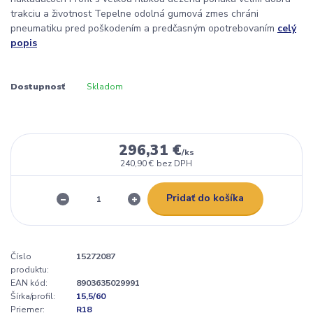
trakciu a životnost Tepelne odolná gumová zmes chráni
pneumatiku pred poškodením a predčasným opotrebovaním
celý
popis
Dostupnosť
Skladom
296,31 €
/
ks
240,90 €
bez DPH
Pridať do košíka
Číslo
15272087
produktu:
EAN kód:
8903635029991
Šírka/profil:
15,5/60
Priemer:
R18