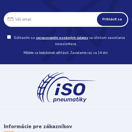
Prihlásiť sa
Súhlasím so
spracovaním osobných údajov
za účelom zasielania
newslettera.
Môžete sa kedykoľvek odhlásiť. Zasielame raz za 14 dní.
Informácie pre zákazníkov