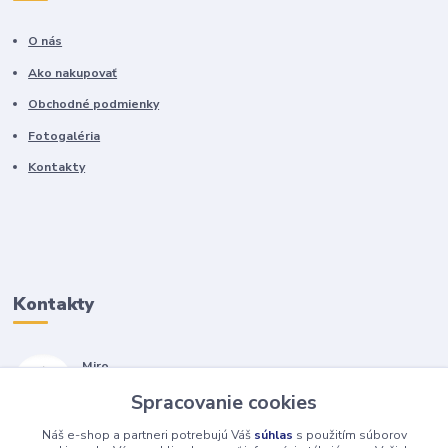
O nás
Ako nakupovať
Obchodné podmienky
Fotogaléria
Kontakty
Kontakty
Miro
+421 905 557 500
Spracovanie cookies
(Po-Pia, 7-17 hod.)
Náš e-shop a partneri potrebujú Váš
súhlas
s použitím súborov
isopneumatiky@isopneumatiky.sk