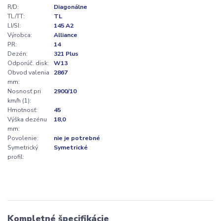
R/D:
Diagonálne
TL/TT:
TL
LI/SI:
145 A2
Výrobca:
Alliance
PR:
14
Dezén:
321 Plus
Odporúč. disk:
W13
Obvod valenia
2867
mm:
Nosnosť pri
2900/10
km/h (1):
Hmotnosť:
45
Výška dezénu
18,0
mm:
Povolenie:
nie je potrebné
Symetrický
Symetrické
profil:
Kompletné špecifikácie