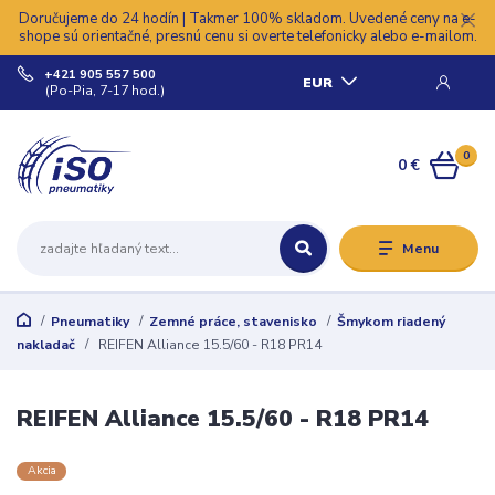
Doručujeme do 24 hodín | Takmer 100% skladom. Uvedené ceny na e-
shope sú orientačné, presnú cenu si overte telefonicky alebo e-mailom.
+421 905 557 500
EUR
(Po-Pia, 7-17 hod.)
0
0 €
Menu
Pneumatiky
Zemné práce, stavenisko
Šmykom riadený
nakladač
REIFEN Alliance 15.5/60 - R18 PR14
REIFEN Alliance 15.5/60 - R18 PR14
Akcia