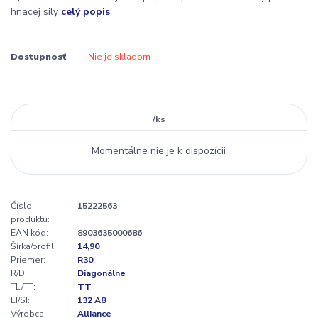
hnacej sily
celý popis
Dostupnosť
Nie je skladom
/
ks
Momentálne nie je k dispozícii
Číslo
15222563
produktu:
EAN kód:
8903635000686
Šírka/profil:
14,90
Priemer:
R30
R/D:
Diagonálne
TL/TT:
TT
LI/SI:
132 A8
Výrobca:
Alliance