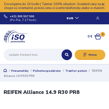
Doručujeme do 24 hodín | Takmer 100% skladom. Uvedené ceny na e-
shope sú orientačné, presnú cenu si overte telefonicky alebo e-mailom.
+421 905 557 500
EUR
(Po-Pia, 7-17 hod.)
0
0 €
Menu
Pneumatiky
Poľnohospodárske
Traktor pohon
REIFEN
Alliance 14.9 R30 PR8
REIFEN Alliance 14.9 R30 PR8