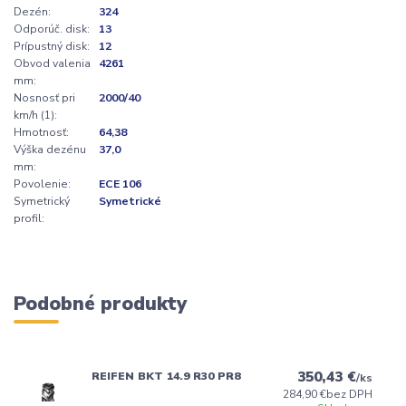
Dezén:
324
Odporúč. disk:
13
Prípustný disk:
12
Obvod valenia
4261
mm:
Nosnosť pri
2000/40
km/h (1):
Hmotnosť:
64,38
Výška dezénu
37,0
mm:
Povolenie:
ECE 106
Symetrický
Symetrické
profil:
Podobné produkty
350,43 €
REIFEN BKT 14.9 R30 PR8
/
ks
284,90 €
bez DPH