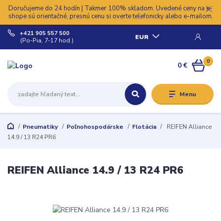
Doručujeme do 24 hodín | Takmer 100% skladom. Uvedené ceny na e-
shope sú orientačné, presnú cenu si overte telefonicky alebo e-mailom.
+421 905 557 500
EUR
(Po-Pia, 7-17 hod.)
0
0 €
Menu
Pneumatiky
Poľnohospodárske
Flotácia
REIFEN Alliance
14.9 / 13 R24 PR6
REIFEN Alliance 14.9 / 13 R24 PR6