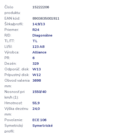
Číslo
15222206
produktu:
EAN kód:
8903635001911
Šírka/profil:
14,9/13
Priemer:
R24
R/D:
Diagonálne
TL/TT:
TL
LI/SI:
123 A8
Výrobca:
Alliance
PR:
6
Dezén:
329
Odporúč. disk:
W13
Prípustný disk:
W12
Obvod valenia
3698
mm:
Nosnosť pri
1550/40
km/h (1):
Hmotnosť:
55,9
Výška dezénu
24,0
mm:
Povolenie:
ECE 106
Symetrický
Symetrické
profil: