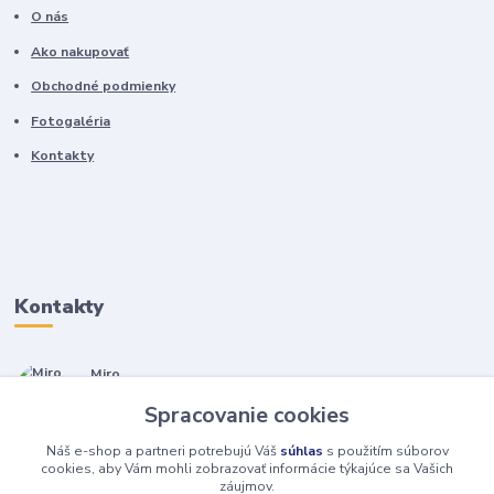
O nás
Ako nakupovať
Obchodné podmienky
Fotogaléria
Kontakty
Kontakty
Miro
+421 905 557 500
Spracovanie cookies
(Po-Pia, 7-17 hod.)
Náš e-shop a partneri potrebujú Váš
súhlas
s použitím súborov
isopneumatiky@isopneumatiky.sk
cookies, aby Vám mohli zobrazovať informácie týkajúce sa Vašich
záujmov.