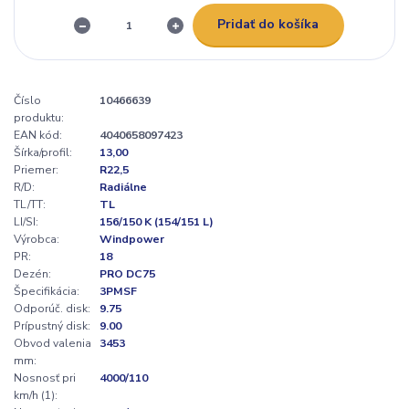
Pridať do košíka
Číslo
10466639
produktu:
EAN kód:
4040658097423
Šírka/profil:
13,00
Priemer:
R22,5
R/D:
Radiálne
TL/TT:
TL
LI/SI:
156/150 K (154/151 L)
Výrobca:
Windpower
PR:
18
Dezén:
PRO DC75
Špecifikácia:
3PMSF
Odporúč. disk:
9.75
Prípustný disk:
9.00
Obvod valenia
3453
mm:
Nosnosť pri
4000/110
km/h (1):