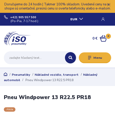
Doručujeme do 24 hodín | Takmer 100% skladom. Uvedené ceny na e-
shope sú orientačné, presnú cenu si overte telefonicky alebo e-mailom.
+421 905 557 500
EUR
(Po-Pia, 7-17 hod.)
0
0 €
Menu
Pneumatiky
Nákladné vozidlo, transport
Nákladný
automobil
Pneu Windpower 13 R22.5 PR18
Pneu Windpower 13 R22.5 PR18
Akcia