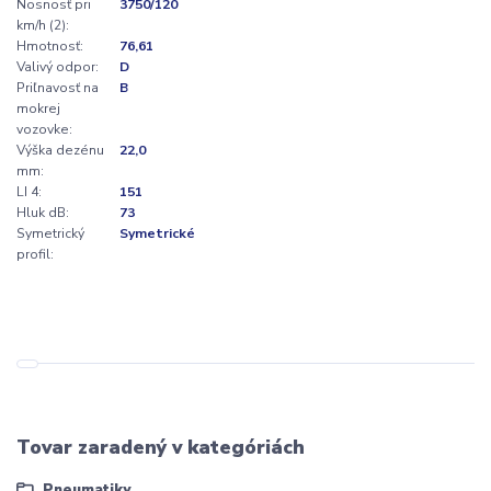
Nosnosť pri
3750/120
km/h (2):
Hmotnosť:
76,61
Valivý odpor:
D
Priľnavosť na
B
mokrej
vozovke:
Výška dezénu
22,0
mm:
LI 4:
151
Hluk dB:
73
Symetrický
Symetrické
profil:
Tovar zaradený v kategóriách
Pneumatiky