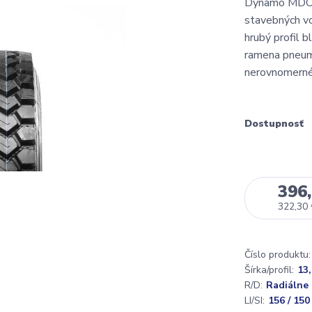
Dynamo MDO89
stavebných vo
hrubý profil b
ramena pneuma
nerovnomerné
Dostupnosť
396,
322,30
Číslo produktu:
Šírka/profil:
13
R/D:
Radiálne
LI/SI:
156 / 150