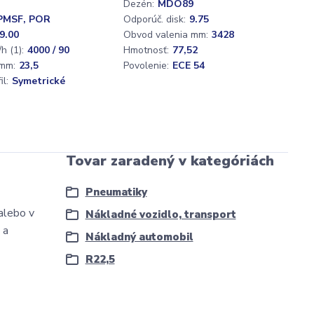
Dezén:
MDO89
PMSF, POR
Odporúč. disk:
9.75
9.00
Obvod valenia mm:
3428
h (1):
4000 / 90
Hmotnosť:
77,52
mm:
23,5
Povolenie:
ECE 54
l:
Symetrické
Tovar zaradený v kategóriách
Pneumatiky
alebo v
Nákladné vozidlo, transport
 a
Nákladný automobil
R22,5