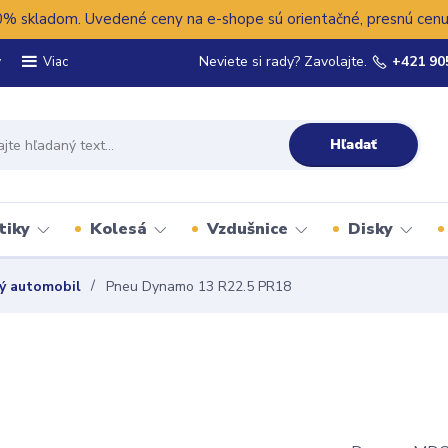
 skladom. Uvedené ceny na e-shope sú orientačné, presnú cenu 
y
Neviete si rady? Zavolajte.
+421 90
Viac
Hľadať
tiky
Kolesá
Vzdušnice
Disky
ý automobil
Pneu Dynamo 13 R22.5 PR18