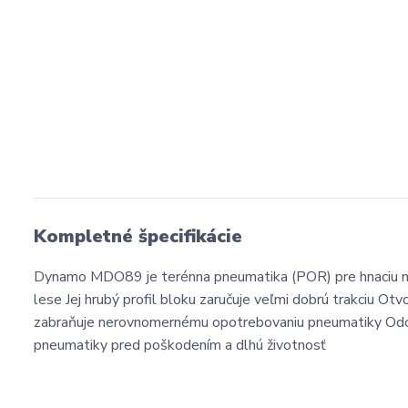
Kompletné špecifikácie
Dynamo MDO89 je terénna pneumatika (POR) pre hnaciu náp
lese Jej hrubý profil bloku zaručuje veľmi dobrú trakciu Ot
zabraňuje nerovnomernému opotrebovaniu pneumatiky Odol
pneumatiky pred poškodením a dlhú životnosť