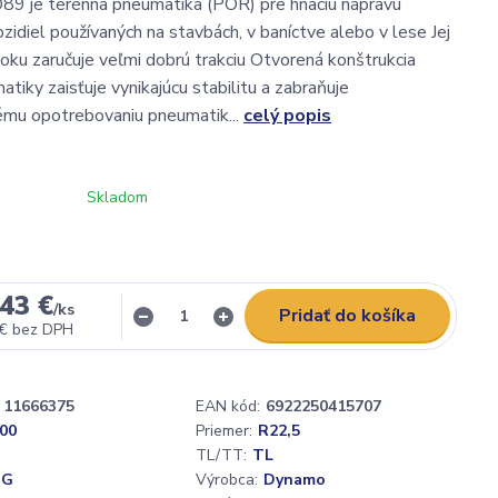
 je terénna pneumatika (POR) pre hnaciu nápravu
zidiel používaných na stavbách, v baníctve alebo v lese Jej
loku zaručuje veľmi dobrú trakciu Otvorená konštrukcia
tiky zaisťuje vynikajúcu stabilitu a zabraňuje
mu opotrebovaniu pneumatik...
celý popis
Skladom
43 €
/
ks
Pridať do košíka
 €
bez DPH
11666375
EAN kód:
6922250415707
,00
Priemer:
R22,5
TL/TT:
TL
 G
Výrobca:
Dynamo