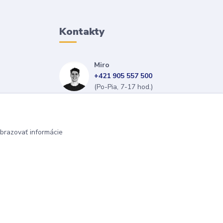
Kontakty
Miro
+421 905 557 500
(Po-Pia, 7-17 hod.)
isopneumatiky@isopneumatiky.sk
brazovať informácie
Vytvorené na
Eshop-rychlo.sk