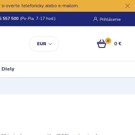
si overte telefonicky alebo e-mailom.
5 557 500
(Po-Pia, 7-17 hod.)
Prihlásenie
0
0 €
EUR
Diely