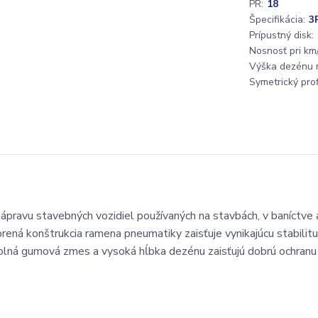
PR:
18
Špecifikácia:
3
Prípustný disk:
Nosnosť pri km/
Výška dezénu 
Symetrický profi
ravu stavebných vozidiel používaných na stavbách, v baníctve 
vorená konštrukcia ramena pneumatiky zaisťuje vynikajúcu stabilitu
ná gumová zmes a vysoká hĺbka dezénu zaisťujú dobrú ochranu