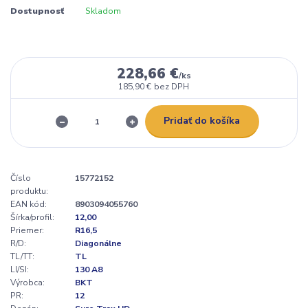
Dostupnosť
Skladom
228,66 €
/
ks
185,90 €
bez DPH
Pridať do košíka
Číslo
15772152
produktu:
EAN kód:
8903094055760
Šírka/profil:
12,00
Priemer:
R16,5
R/D:
Diagonálne
TL/TT:
TL
LI/SI:
130 A8
Výrobca:
BKT
PR:
12