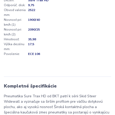
Dezén:
Sure Trax HD
Odporúč. disk:
9,75
Obvod valenia
2522
mm:
Nosnosť pri
1900/40
km/h (1):
Nosnosť pri
2090/25
km/h (2):
Hmotnosť:
35,98
Výška dezénu
17,5
mm:
Povolenie:
ECE 106
Kompletné špecifikácie
Pneumatika Sure Trax HD od BKT patrí k sérii Skid Steer
Widewall a vyznačuje sa širším profilom pre väčšiu dotykovú
plochu, ako aj vysokú nosnosť Široká kontaktná plocha a
špeciálna kaučuková zmes pneumatiky sa postarajú o vynikajúcu