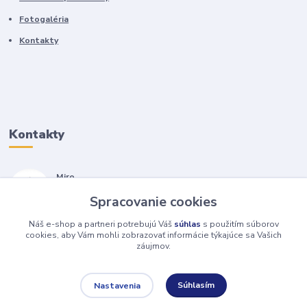
Fotogaléria
Kontakty
Kontakty
Miro
+421 905 557 500
Spracovanie cookies
(Po-Pia, 7-17 hod.)
Náš e-shop a partneri potrebujú Váš
súhlas
s použitím súborov
isopneumatiky@isopneumatiky.sk
cookies, aby Vám mohli zobrazovať informácie týkajúce sa Vašich
záujmov.
Súhlasím
Nastavenia