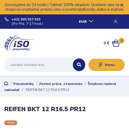
Doručujeme do 24 hodín | Takmer 100% skladom. Uvedené ceny na e-
shope sú orientačné, presnú cenu si overte telefonicky alebo e-mailom.
+421 905 557 500
EUR
(Po-Pia, 7-17 hod.)
0
0 €
Menu
Pneumatiky
Zemné práce, stavenisko
Šmykom riadený
nakladač
REIFEN BKT 12 R16.5 PR12
REIFEN BKT 12 R16.5 PR12
Akcia