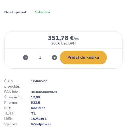
Dostupnosť
Skladom
351,78 €
/
ks
286 €
bez DPH
Pridať do košíka
Číslo
10466527
produktu:
EAN kód:
4040658089824
Šírka/profil:
12,00
Priemer:
R22,5
R/D:
Radiálne
TL/TT:
TL
LI/SI:
152/149 L
Výrobca:
Windpower