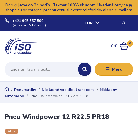
Doručujeme do 24 hodín | Takmer 100% skladom. Uvedené ceny na e-
shope sú orientačné, presnú cenu si overte telefonicky alebo e-mailom.
+421 905 557 500
EUR
(Po-Pia, 7-17 hod.)
0
0 €
Menu
Pneumatiky
Nákladné vozidlo, transport
Nákladný
automobil
Pneu Windpower 12 R22.5 PR18
Pneu Windpower 12 R22.5 PR18
Akcia