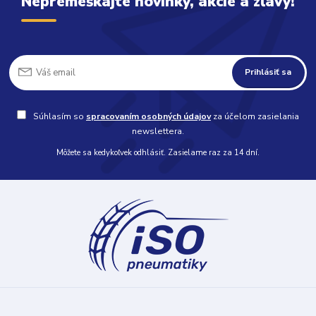
Nepremeškajte novinky, akcie a zľavy!
Prihlásiť sa
Súhlasím so
spracovaním osobných údajov
za účelom zasielania
newslettera.
Môžete sa kedykoľvek odhlásiť. Zasielame raz za 14 dní.