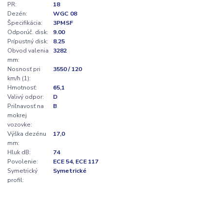
PR:
18
Dezén:
WGC 08
Špecifikácia:
3PMSF
Odporúč. disk:
9.00
Prípustný disk:
8.25
Obvod valenia
3282
mm:
Nosnosť pri
3550 / 120
km/h (1):
Hmotnosť:
65,1
Valivý odpor:
D
Priľnavosť na
B
mokrej
vozovke:
Výška dezénu
17,0
mm:
Hluk dB:
74
Povolenie:
ECE 54, ECE 117
Symetrický
Symetrické
profil: